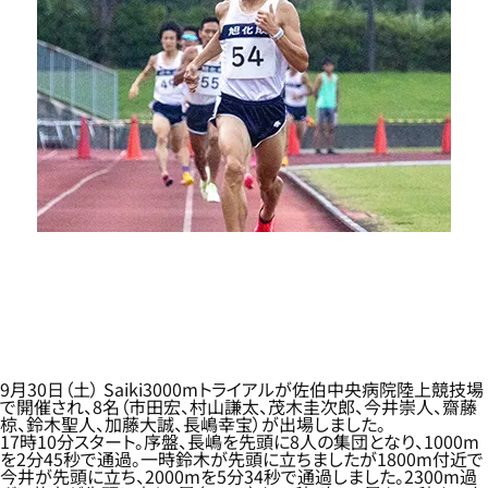
9月30日（土） Saiki3000mトライアルが佐伯中央病院陸上競技場
で開催され、8名（市田宏、村山謙太、茂木圭次郎、今井崇人、齋藤
椋、鈴木聖人、加藤大誠、長嶋幸宝）が出場しました。
17時10分スタート。序盤、長嶋を先頭に8人の集団となり、1000m
を2分45秒で通過。一時鈴木が先頭に立ちましたが1800m付近で
今井が先頭に立ち、2000mを5分34秒で通過しました。2300m過