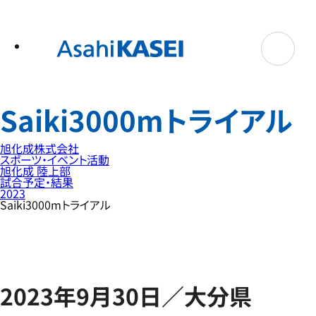
テ
ン
ツ
へ
ス
キ
ッ
プ
Saiki3000mトライアル
旭化成株式会社
スポーツ・イベント活動
旭化成 陸上部
試合予定・結果
2023
Saiki3000mトライアル
2023年9月30日／大分県