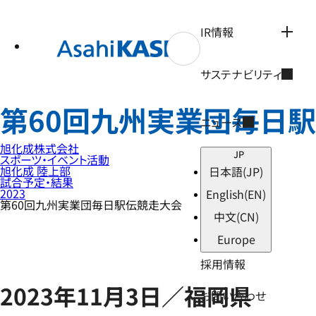
テ
ン
ツ
IR情報
へ
ス
キ
サステナビリティ
ッ
プ
第60回九州実業団毎日
ニュース
旭化成株式会社
JP
スポーツ・イベント活動
旭化成 陸上部
日本語
(JP)
試合予定・結果
2023
English
(EN)
第60回九州実業団毎日駅伝競走大会
中文
(CN)
Europe
採用情報
2023年11月3日／福岡県
お問い合わせ