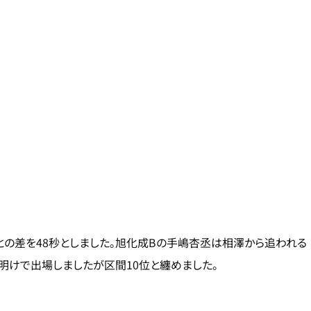
磨との差を48秒としました。旭化成Bの手嶋杏丞は相澤から追われる
障明けで出場しましたが区間10位と纏めました。