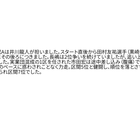
。旭化成Aは井川龍人が担いました。スタート直後から田村友祐選手（黒
はその後ろにつきました。長嶋は2位争いを続けていましたが、追い
した。実業団混成の1区を任された市田宏は途中差し込み（腹痛）で
のペースに惑わされことなく力走。区間5位と健闘し、順位を落とさ
られ区間7位でした。