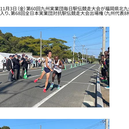
11月3日（金）第60回九州実業団毎日駅伝競走大会が福岡県北九州
入り、第68回全日本実業団対抗駅伝競走大会出場権（九州代表8枠