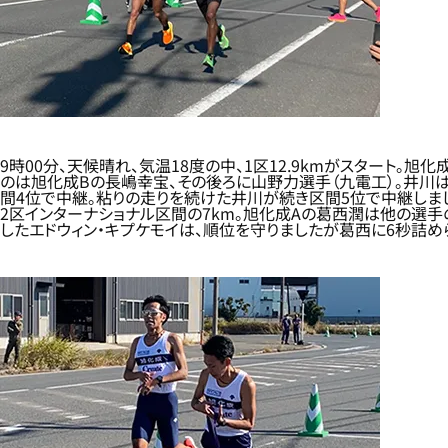
9時00分、天候晴れ、気温18度の中、1区12.9kmがスタート
のは旭化成Bの長嶋幸宝、その後ろに山野力選手（九電工）。井川
間4位で中継。粘りの走りを続けた井川が続き区間5位で中継しま
2区インターナショナル区間の7km。旭化成Aの葛西潤は他の選手
したエドウィン・キプケモイは、順位を守りましたが葛西に6秒詰め