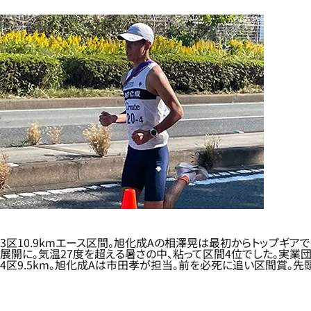
3区10.9kmエース区間。旭化成Aの相澤晃は最初からトップギ
展開に。気温27度を超える暑さの中、粘って区間4位でした。実業
4区9.5km。旭化成Aは市田孝が担当。前を必死に追い区間賞。