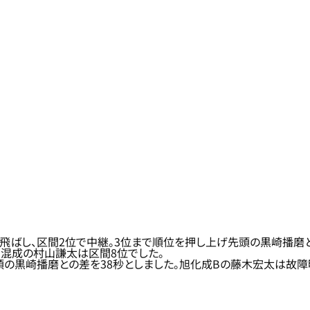
アで飛ばし、区間2位で中継。3位まで順位を押し上げ先頭の黒崎播
団混成の村山謙太は区間8位でした。
先頭の黒崎播磨との差を38秒としました。旭化成Bの藤木宏太は故