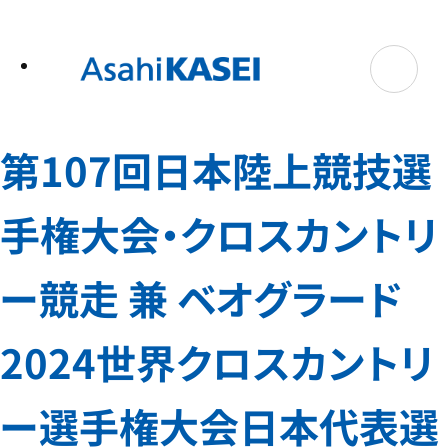
テ
ン
ツ
へ
ス
キ
ッ
プ
第107回日本陸上競技選
手権大会・クロスカントリ
ー競走 兼 ベオグラード
2024世界クロスカントリ
ー選手権大会日本代表選