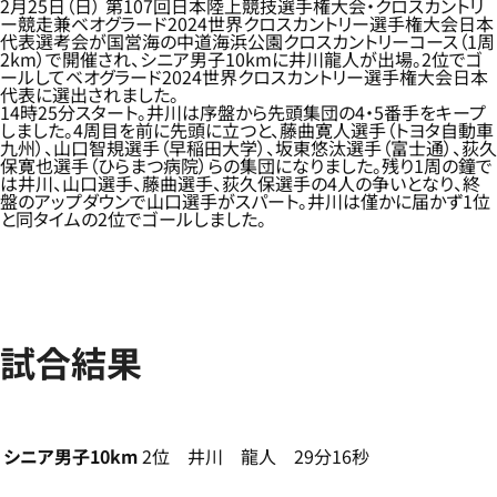
2月25日（日） 第107回日本陸上競技選手権大会・クロスカントリ
ー競走兼ベオグラード2024世界クロスカントリー選手権大会日本
代表選考会が国営海の中道海浜公園クロスカントリーコース（1周
2km）で開催され、シニア男子10kmに井川龍人が出場。2位でゴ
ールしてベオグラード2024世界クロスカントリー選手権大会日本
代表に選出されました。
14時25分スタート。井川は序盤から先頭集団の4・5番手をキープ
しました。4周目を前に先頭に立つと、藤曲寛人選手（トヨタ自動車
九州）、山口智規選手（早稲田大学）、坂東悠汰選手（富士通）、荻久
保寛也選手（ひらまつ病院）らの集団になりました。残り1周の鐘で
は井川、山口選手、藤曲選手、荻久保選手の4人の争いとなり、終
盤のアップダウンで山口選手がスパート。井川は僅かに届かず1位
と同タイムの2位でゴールしました。
試合結果
シニア男子10km
2位 井川 龍人 29分16秒