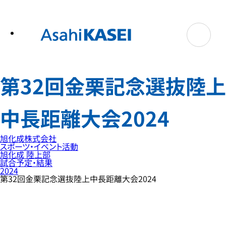
テ
ン
ツ
へ
ス
キ
ッ
プ
第32回金栗記念選抜陸上
中長距離大会2024
旭化成株式会社
スポーツ・イベント活動
旭化成 陸上部
試合予定・結果
2024
第32回金栗記念選抜陸上中長距離大会2024