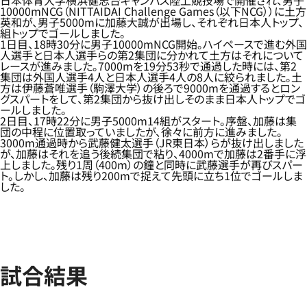
日本体育大学横浜健志台キャンパス陸上競技場で開催され、男子
10000mNCG（NITTAIDAI Challenge Games（以下NCG））に土方
英和が、男子5000mに加藤大誠が出場し、それぞれ日本人トップ、
組トップでゴールしました。
1日目、18時30分に男子10000mNCG開始。ハイペースで進む外国
人選手と日本人選手らの第2集団に分かれて土方はそれについて
レースが進みました。7000mを19分53秒で通過した時には、第2
集団は外国人選手4人と日本人選手4人の8人に絞られました。土
方は伊藤蒼唯選手（駒澤大学）の後ろで9000mを通過するとロン
グスパートをして、第2集団から抜け出しそのまま日本人トップでゴ
ールしました。
2日目、17時22分に男子5000m14組がスタート。序盤、加藤は集
団の中程に位置取っていましたが、徐々に前方に進みました。
3000m通過時から武藤健太選手（JR東日本）らが抜け出しました
が、加藤はそれを追う後続集団で粘り、4000mで加藤は2番手に浮
上しました。残り1周（400m）の鐘と同時に武藤選手が再びスパー
ト。しかし、加藤は残り200mで捉えて先頭に立ち1位でゴールしま
した。
試合結果