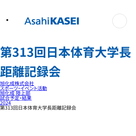
テ
ン
ツ
へ
ス
キ
ッ
プ
第313回日本体育大学長
距離記録会
旭化成株式会社
スポーツ・イベント活動
旭化成 陸上部
試合予定・結果
2024
第313回日本体育大学長距離記録会