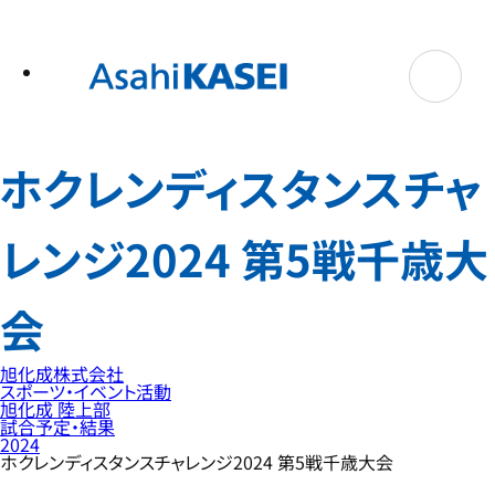
テ
ン
ツ
へ
ス
キ
ッ
プ
ホクレンディスタンスチャ
レンジ2024 第5戦千歳大
会
旭化成株式会社
スポーツ・イベント活動
旭化成 陸上部
試合予定・結果
2024
ホクレンディスタンスチャレンジ2024 第5戦千歳大会