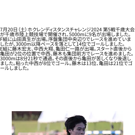
7月20日（土）ホクレンディスタンスチャレンジ2024 第5戦千歳大会
が千歳市陸上競技場で開催され、5000mに9名が出場しました。
F組に山田真生が出場。序盤集団中央辺りでレースを進めていま
したが、3000m以降ペースを落として14位でゴールしました。
E組に藤木宏太、中西大翔、亀田仁一路が出場。スタート直後から
亀田が2位の位置で中西、藤木も集団前方でレースを進めました。
3000mは8分21秒で通過。その直後から亀田が苦しくなり後退し
ました。粘った中西が8位でゴール。藤木は13位、亀田は21位でゴ
ールしました。