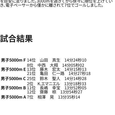
を目安に走りました。3000mを過ぎてから徐々に順位を上げてい
き、電子ペーサーから僅かに離されて7位でゴールしました。
試合結果
男子5000m F
14位 山田 真生 14分24秒10
8位 中西 大翔 14分05秒02
男子5000m E
13位 藤木 宏太 14分15秒13
21位 亀田 仁一路 14分27秒18
男子5000m C
25位 鈴木 聖人 14分14秒28
2位 K.エマニエル 13分18秒33
男子5000m B
11位 長嶋 幸宝 13分52秒05
12位 齋藤 椋 13分54秒27
男子5000m A
7位 相澤 晃 13分35秒14