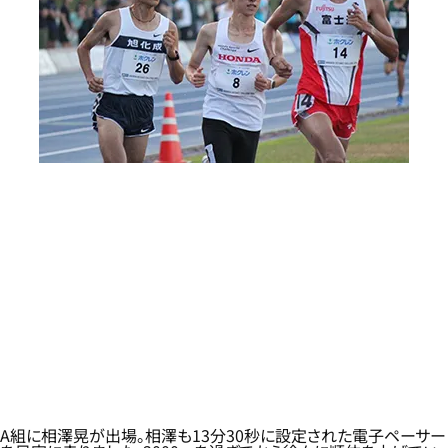
A組に相澤晃が出場。相澤も13分30秒に設定された電子ペーサー