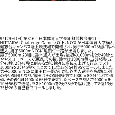
9月29日（日）第316回日本体育大学長距離競技会兼11回
NITTAIDAI Challenge Games（以下、NCG）が日本体育大学横浜
健志台キャンパス陸上競技場で開催され、男子5000m23組に鈴木
聖人、男子5000mNCGに亀田仁一路が出場しました。
男子5000m 23組に鈴木聖人が出場。最初の1000mを2分49秒と
ややスローペースで通過。その後、鈴木は1000m毎に2分45秒、2
分48秒、2分47秒と刻みながら徐々に順位を上げて行き、ラスト
1000mを2分45秒でまとめて11位13分54秒95でゴールしました。
男子5000m NCGに亀田仁一路が出場。外国人選手を先頭に1列
の長い集団となり、亀田はその集団後方で1000mを2分41秒で通
過、その後1周（400m）66秒で安定したペースを刻んで4000mを
10分56秒で通過。ラスト1000mを2分38秒で駆け抜けて8位13分
35秒26の自己新でゴールしました。