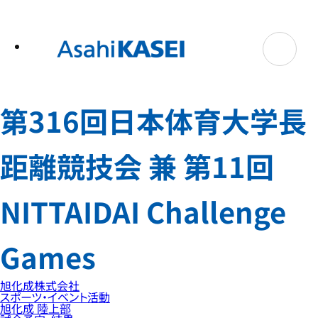
テ
ン
ツ
へ
ス
キ
ッ
プ
第316回日本体育大学長
距離競技会 兼 第11回
NITTAIDAI Challenge
Games
旭化成株式会社
スポーツ・イベント活動
旭化成 陸上部