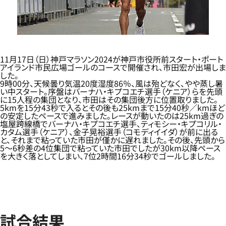
11月17日（日）神戸マラソン2024が神戸市役所前スタート・ポート
アイランド市民広場ゴールのコースで開催され、市田宏が出場しま
した。
9時00分、天候曇り気温20度湿度86％、風は殆どなく、やや蒸し暑
い中スタート。序盤はバーナハ・キプコエチ選手（ケニア）らを先頭
に15人程の集団となり、市田はその集団後方に位置取りました。
5kmを15分43秒で入るとその後も25kmまで15分40秒／kmほど
の安定したペースで進みました。レースが動いたのは25km過ぎの
塩屋跨線橋でバーナハ・キプコエチ選手、ティモシー・キプコリル・
カタム選手（ケニア）、金子晃裕選手（コモディイイダ）が前に出る
と、それまで粘っていた市田が僅かに遅れました。その後、先頭から
5～6秒差の4位集団で粘っていた市田でしたが30km以降ペース
を大きく落としてしまい、7位2時間16分34秒でゴールしました。
試合結果