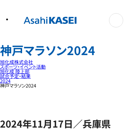
テ
ン
ツ
へ
ス
キ
ッ
プ
神戸マラソン2024
旭化成株式会社
スポーツ・イベント活動
旭化成 陸上部
試合予定・結果
2024
神戸マラソン2024
2024年11月17日／兵庫県