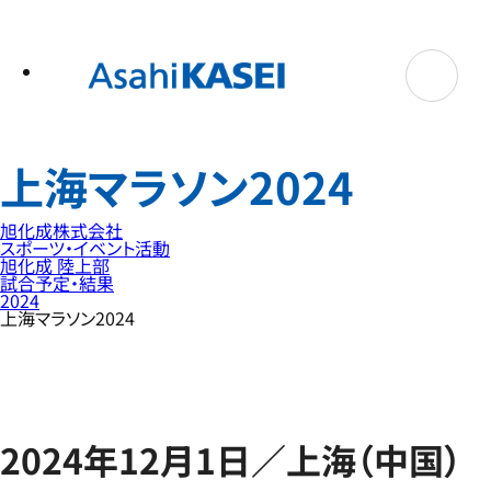
テ
ン
ツ
へ
ス
キ
ッ
プ
上海マラソン2024
旭化成株式会社
スポーツ・イベント活動
旭化成 陸上部
試合予定・結果
2024
上海マラソン2024
2024年12月1日／上海（中国）