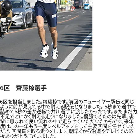
6区 齋藤椋選手
6区を担当しました。齋藤椋です。前回のニューイヤー駅伝と同じ
ように前が見えてる中で耐える駅伝となりました。 6秒まで途中で
詰めて6秒の差か逆転で井川選手に渡したかったです。まだまだ力
不足でとにかく耐える走りになりました。優勝できたのは先輩、後
輩に恵まれて良い流れの中で走らせていただいたからです。来年
度はこの一年もう一度レベルアップをして主要区間を任せていた
だき、区間賞を取る走りをします。朝早くから沿道やテレビでの応
援ありがとうございました。