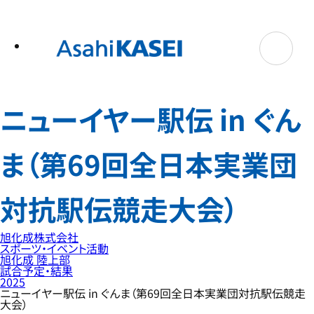
テ
ン
ツ
へ
ス
キ
ッ
プ
ニューイヤー駅伝 in ぐん
ま（第69回全日本実業団
対抗駅伝競走大会）
旭化成株式会社
スポーツ・イベント活動
旭化成 陸上部
試合予定・結果
2025
ニューイヤー駅伝 in ぐんま（第69回全日本実業団対抗駅伝競走
大会）