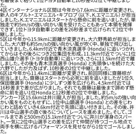
も最後まで粘って1位トヨタ自動車と10秒差の2位で中継しまし
た。
4区インターナショナル区間は今年から7.6kmに距離が変更され、
新人のキプルト・エマニエル・キプロプ（以下、K.エマニエル）が担当
しました。K.エマニエルはスタートから懸命に前を追いましたが、単
独走で約5m/sの強い向かい風を受けたこともあって本領を発揮
できず、1位トヨタ自動車との差を26秒差まで広げられて2位で中
継しました。
5区は今年から15.9kmに距離が変更され、大六野秀畝が担当しま
した。大六野も約5m/sの強い向かい風が吹く中、単独で飛び出し
ていきました。6.4km付近で青木涼真選手（Honda）に追いつかれ
てからはその後ろにつき2位集団を形成。11.3km付近でついに1位
西山雄介選手（トヨタ自動車）に追いつき、さらに11.5km付近で離
しました。その後も青木涼真選手（Honda）と先頭争いを続けた大
六野でしたが力及ばず、10秒差の2位で中継しました。
6区は今年から11.4kmに距離が変更され、前回同様に齋藤椋が
担当しました。齋藤はスタートから必死に前を追いましたが1位久
保田徹選手（Honda）に少しずつ差を広げられ、4.5km付近では
16秒差まで差が広がりました。それでも齋藤は最後まで諦めず懸
命に前を追い1位Hondaと12秒差の2位で中継しました。
アンカー7区15.6kmは井川龍人が担当しました。約5m/sの強い向
かい風をものともせずに、1位中山顕選手（Honda）との差をじわ
じわと詰めていき4.6km付近で先頭に追い付きました。その後、井
川は中山選手の直ぐ後ろについてレースを進めました。そして、ゴ
ールまであと500mの15.1km付近でついに井川が渾身のスパー
ト。一気に2位中山選手との差を広げて仲間が待つゴール地点で
両手を横に広げるパフォーマンスを見せながら1位でゴールしまし
た。