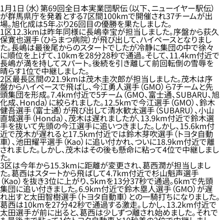
1月1日（水）第69回全日本実業団駅伝（以下、ニューイヤー駅伝）
が群馬県庁を発着とする7区間100kmで開催され37チームが出
場。旭化成は5年ぶり26回目の優勝を果たしました。
1区12.3kmは昨年同様に長嶋幸宝が担当しました。序盤から荻久
保寛也選手（ひらまつ病院）が飛び出して、ハイペースとなりまし
た。長嶋は最後尾からのスタートでしたが冷静に集団の中で徐々
に順位を上げて、10kmを28分28秒で通過。そして、11.4km付近で
長嶋が満を持してスパート。後続を引き離して前回転倒の雪辱を
晴らす1位で中継しました。
2区最長区間の21.9kmは茂木圭次郎が担当しました。茂木は序
盤からハイペースで飛ばし、今江勇人選手（GMO）ら7チームと先
頭集団を形成。7.4km付近で5チーム（GMO、富士通、SUBARU、旭
化成、Honda）に絞られました。12.5kmで今江選手（GMO）、鈴木
健吾選手（富士通）が飛び出して清水歓太選手（SUBARU）、小山
直城選手（Honda）、茂木は遅れましたが、13.9km付近で鈴木選
手を抜いて先頭の今江選手に追いつきました。しかし、15.6km付
近で茂木が遅れると17.5km付近では鈴木芽吹選手（トヨタ自動
車）、池田耀平選手（Kao）に追い付かれ、ついに18.9km付近で離
されました。しかし、茂木はその後も懸命に粘って4位で中継しまし
た。
3区は今年から15.3kmに距離が変更され、葛西潤が担当しまし
た。葛西はスタートから飛ばして4.7km付近で杉山魁声選手
（Kao）を抜き3位に上がり、5kmを13分37秒で通過。6kmで先頭
集団に追い付きました。6.9km付近で鈴木塁人選手（GMO）が遅
れ出すと太田智樹選手（トヨタ自動車）との一騎打ちになりました。
葛西は10kmを27分42秒で通過する激走。しかし、13.2km付近で
太田選手が前に出ると、葛西は少しずつ離され始めました。それで