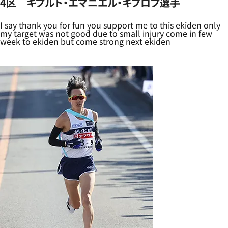
4区 キプルト・エマニエル・キプロプ選手
I say thank you for fun you support me to this ekiden only
my target was not good due to small injury come in few
week to ekiden but come strong next ekiden