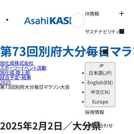
テ
ン
ツ
IR情報
へ
ス
キ
サステナビリティ
ッ
プ
第73回別府大分毎日マラ
ニュース
旭化成株式会社
JP
スポーツ・イベント活動
旭化成 陸上部
日本語
(JP)
試合予定・結果
2025
English
(EN)
第73回別府大分毎日マラソン大会
中文
(CN)
Europe
採用情報
2025年2月2日／大分県
お問い合わせ