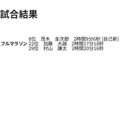
試合結果
8位 茂木 圭次郎 2時間9分6秒 [自己新]
フルマラソン
22位 加藤 大誠 2時間17分18秒
29位 村山 謙太 2時間20分16秒