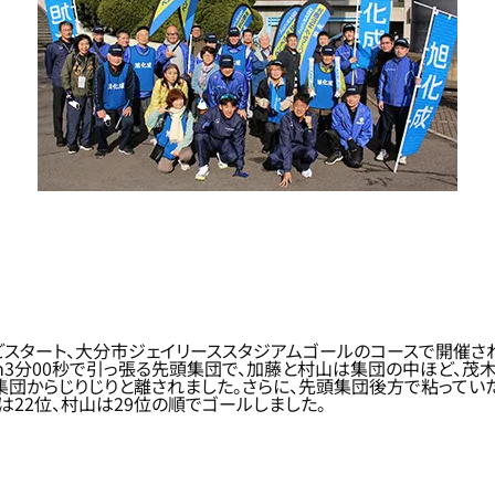
ごスタート、大分市ジェイリーススタジアムゴールのコースで開催さ
km3分00秒で引っ張る先頭集団で、加藤と村山は集団の中ほど、茂
集団からじりじりと離されました。さらに、先頭集団後方で粘っていた
は22位、村山は29位の順でゴールしました。