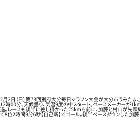
2月2日（日）第73回別府大分毎日マラソン大会が大分市うみたま
12時00分、天候曇り、気温9度の中スタート。ペースメーカーが1
過。レースも後半に差し掛かった25kmを前に、加藤と村山が先頭
て8位2時間9分6秒【自己新】でゴール。後半ペースダウンした加藤