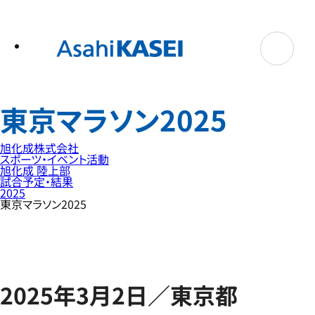
テ
ン
ツ
へ
ス
キ
ッ
プ
東京マラソン2025
旭化成株式会社
スポーツ・イベント活動
旭化成 陸上部
試合予定・結果
2025
東京マラソン2025
2025年3月2日／東京都