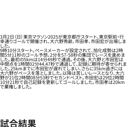
3月2日（日）東京マラソン2025が東京都庁スタート、東京駅前・行
幸通りゴールで開催され、大六野秀畝、市田孝、市田宏が出場しま
した。
9時10分スタート。ペースメーカーが設定されて、旭化成勢は2時
間5分11秒のゴール予想。2分を57-58秒の集団でレースを進めま
した。最初の5kmは14分49秒で通過。その後、大六野と市田宏は
中間点を1時間02分44,47秒で通過して、記録に期待が寄せられま
した。25kmまでに市田宏が遅れてしまい、さらに35km過ぎには
大六野がペースを落としました。以降は苦しいレースとなり、大六
野が21位2時間08分53秒でセカンドベスト。市田宏は29位2時間
10分21秒で自己記録を更新してゴールしました。市田孝は20km
で棄権しました。
試合結果