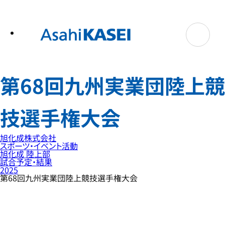
テ
ン
ツ
へ
ス
キ
ッ
プ
第68回九州実業団陸上競
技選手権大会
旭化成株式会社
スポーツ・イベント活動
旭化成 陸上部
試合予定・結果
2025
第68回九州実業団陸上競技選手権大会