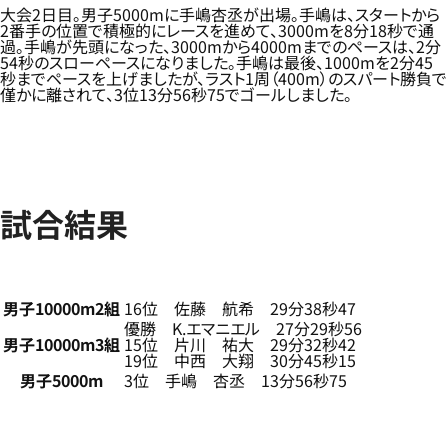
大会2日目。男子5000mに手嶋杏丞が出場。手嶋は、スタートから
2番手の位置で積極的にレースを進めて、3000mを8分18秒で通
過。手嶋が先頭になった、3000mから4000mまでのペースは、2分
54秒のスローペースになりました。手嶋は最後、1000mを2分45
秒までペースを上げましたが、ラスト1周（400m）のスパート勝負で
僅かに離されて、3位13分56秒75でゴールしました。
試合結果
男子10000m2組
16位 佐藤 航希 29分38秒47
優勝 K.エマニエル 27分29秒56
男子10000m3組
15位 片川 祐大 29分32秒42
19位 中西 大翔 30分45秒15
男子5000m
3位 手嶋 杏丞 13分56秒75