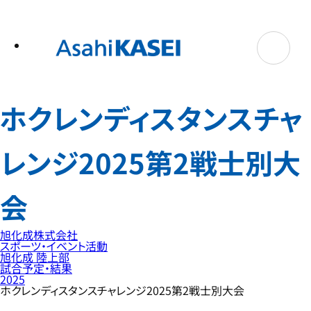
テ
ン
ツ
へ
ス
キ
ッ
プ
ホクレンディスタンスチャ
レンジ2025第2戦士別大
会
旭化成株式会社
スポーツ・イベント活動
旭化成 陸上部
試合予定・結果
2025
ホクレンディスタンスチャレンジ2025第2戦士別大会