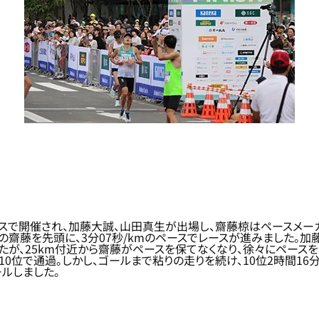
コースで開催され、加藤大誠、山田真生が出場し、齋藤椋はペースメー
ーの齋藤を先頭に、3分07秒/kmのペースでレースが進みました。加
が、25km付近から齋藤がペースを保てなくなり、徐々にペースを
0位で通過。しかし、ゴールまで粘りの走りを続け、10位2時間16分
ールしました。