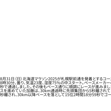
8月31日（日）北海道マラソン2025が札幌駅前通を発着とする
8時30分、曇り、気温23度、湿度75％の中スタート。ペースメーカ
秒で通過しました。その後もペース通りに順調にレースが進みました
スを進めていた加藤は、30km通過時に先頭集団から5秒離されて1
秒離され、30km以降ペースを落として15位2時間18分59秒でゴ