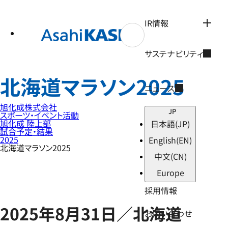
テ
ン
ツ
IR情報
へ
ス
キ
サステナビリティ
ッ
プ
北海道マラソン2025
ニュース
旭化成株式会社
JP
スポーツ・イベント活動
旭化成 陸上部
日本語
(JP)
試合予定・結果
2025
English
(EN)
北海道マラソン2025
中文
(CN)
Europe
採用情報
2025年8月31日／北海道
お問い合わせ