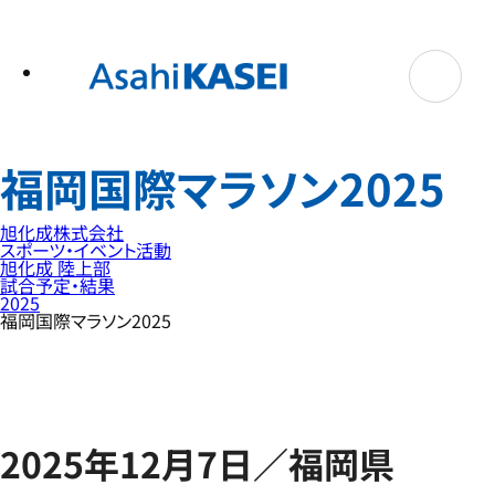
テ
ン
ツ
へ
ス
キ
ッ
プ
福岡国際マラソン2025
旭化成株式会社
スポーツ・イベント活動
旭化成 陸上部
試合予定・結果
2025
福岡国際マラソン2025
2025年12月7日／福岡県