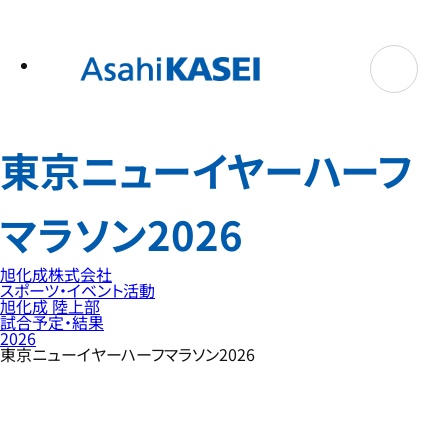
テ
ン
ツ
へ
ス
キ
ッ
プ
東京ニューイヤーハーフ
マラソン2026
旭化成株式会社
スポーツ・イベント活動
旭化成 陸上部
試合予定・結果
2026
東京ニューイヤーハーフマラソン2026