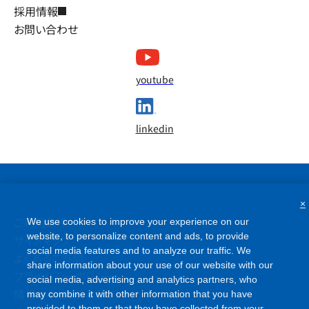
採用情報
お問い合わせ
youtube
linkedin
×
We use cookies to improve your experience on our
website, to personalize content and ads, to provide
ご利用条件
social media features and to analyze our traffic. We
サイトマップ
share information about your use of our website with our
よくあるご質問
social media, advertising and analytics partners, who
may combine it with other information that you have
プライバシーポリシー
provided to them or that they have collected from your
情報セキュリティポリシー
use of their services. Please click [Reject All Cookies] if