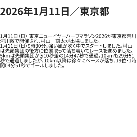
2026年1月11日／東京都
1月11日（日） 東京ニューイヤーハーフマラソン2026が東京都荒川
河川敷で開催され、村山 謙太が出場しました。
1月11日（日）9時30分、強い風が吹く中でスタートしました。村山
は先頭集団の後方に位置取って落ち着いてレースを進めました。
5kmは先頭集団から10秒差の14分47秒で通過。10kmも29分51
秒で通過しましたが、10km以降は徐々にペースが落ち、19位・1時
間04分51秒でゴールしました。