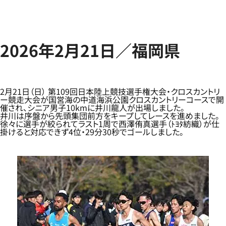
2026年2月21日／福岡県
2月21日（日） 第109回日本陸上競技選手権大会・クロスカントリ
ー競走大会が国営海の中道海浜公園クロスカントリーコースで開
催され、シニア男子10kmに井川龍人が出場しました。
井川は序盤から先頭集団前方をキープしてレースを進めました。
徐々に選手が絞られてラスト1周で西澤侑真選手（ﾄﾖﾀ紡織）が仕
掛けると対応できず4位・29分30秒でゴールしました。