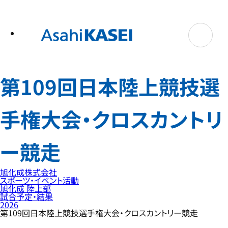
テ
ン
ツ
へ
ス
キ
ッ
プ
第109回日本陸上競技選
手権大会・クロスカントリ
ー競走
旭化成株式会社
スポーツ・イベント活動
旭化成 陸上部
試合予定・結果
2026
第109回日本陸上競技選手権大会・クロスカントリー競走