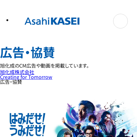
テ
ン
ツ
へ
ス
キ
ッ
プ
広告・協賛
旭化成のCM広告や動画を掲載しています。
旭化成株式会社
Creating for Tomorrow
広告・協賛