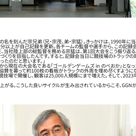
を刻んだ宗兄弟（兄・宗茂、弟・宗猛）。きっかけは、1990年に
分以上が自己記録を更新。各チームの監督や選手から、この記録会
在、当社陸上部の総監督を務める宗猛は、第1回大会をこう振り返る
づくりを目指したんです。すると、記録会当日に競技場のトラックの
ったのだと思います。」
ら現在の大会名である「ゴールデンゲームズ in のべおか」となっ
を募って約100枚の看板がトラックの外周を埋め尽くすようになり
場で開催し、観客は25,000人規模にまで増えた。そして、202
り上がる。こうした良いサイクルが生み出されているからこそ、GG