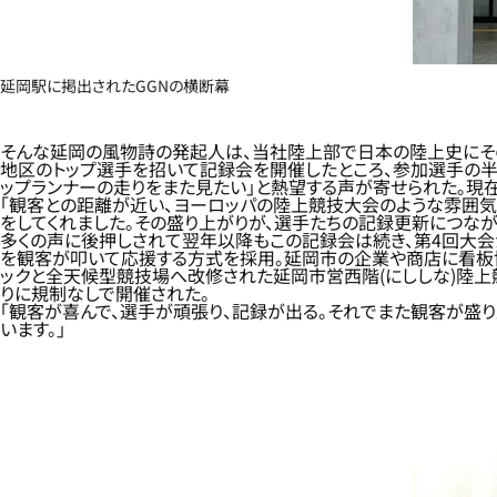
延岡駅に掲出されたGGNの横断幕
そんな延岡の風物詩の発起人は、当社陸上部で日本の陸上史にその名
地区のトップ選手を招いて記録会を開催したところ、参加選手の半
ップランナーの走りをまた見たい」と熱望する声が寄せられた。現
「観客との距離が近い、ヨーロッパの陸上競技大会のような雰囲気
をしてくれました。その盛り上がりが、選手たちの記録更新につなが
多くの声に後押しされて翌年以降もこの記録会は続き、第4回大会か
を観客が叩いて応援する方式を採用。延岡市の企業や商店に看板協賛
ックと全天候型競技場へ改修された延岡市営西階(にししな)陸上競技
りに規制なしで開催された。
「観客が喜んで、選手が頑張り、記録が出る。それでまた観客が盛
います。」