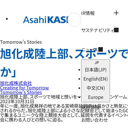
テ
ン
ツ
IR情報
へ
ス
キ
サステナビリティ
ッ
プ
Tomorrow’s Stories
旭化成陸上部、スポーツで
ニュース
JP
か」
日本語
(JP)
English
(EN)
旭化成株式会社
Creating for Tomorrow
中文
(CN)
Tomorrow’s Stories
旭化成陸上部、スポーツで地域と想いを一つに「ゴールデンゲームズ 
Europe
2023年10月31日
年に一度、旭化成発祥の地である宮崎県延岡市は温かさと熱気に包まれ
採用情報
されるからだ。旭化成陸上部による小さな記録会として始まったG
で集まるユニークな陸上競技大会として、延岡を代表するイベントの
会に携わる人びとの想いに迫る。
お問い合わせ