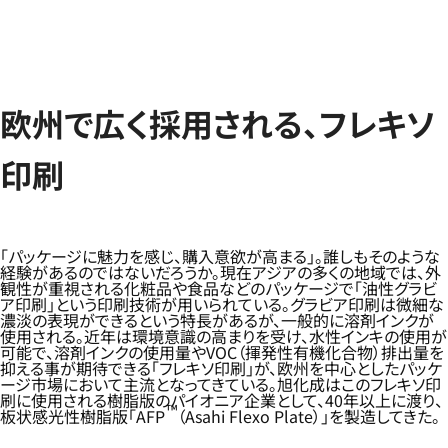
欧州で広く採用される、フレキソ
印刷
「パッケージに魅力を感じ、購入意欲が高まる」。誰しもそのような
経験があるのではないだろうか。現在アジアの多くの地域では、外
観性が重視される化粧品や食品などのパッケージで「油性グラビ
ア印刷」という印刷技術が用いられている。グラビア印刷は微細な
濃淡の表現ができるという特長があるが、一般的に溶剤インクが
使用される。近年は環境意識の高まりを受け、水性インキの使用が
可能で、溶剤インクの使用量やVOC（揮発性有機化合物）排出量を
抑える事が期待できる「フレキソ印刷」が、欧州を中心としたパッケ
ージ市場において主流となってきている。旭化成はこのフレキソ印
刷に使用される樹脂版のパイオニア企業として、40年以上に渡り、
™
板状感光性樹脂版「AFP
（Asahi Flexo Plate）」を製造してきた。