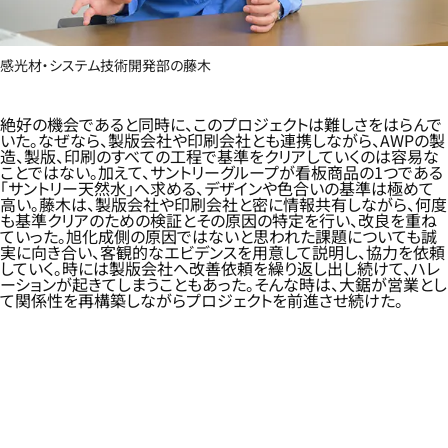
感光材・システム技術開発部の藤木
絶好の機会であると同時に、このプロジェクトは難しさをはらんで
いた。なぜなら、製版会社や印刷会社とも連携しながら、AWPの製
造、製版、印刷のすべての工程で基準をクリアしていくのは容易な
ことではない。加えて、サントリーグループが看板商品の1つである
「サントリー天然水」へ求める、デザインや色合いの基準は極めて
高い。藤木は、製版会社や印刷会社と密に情報共有しながら、何度
も基準クリアのための検証とその原因の特定を行い、改良を重ね
ていった。旭化成側の原因ではないと思われた課題についても誠
実に向き合い、客観的なエビデンスを用意して説明し、協力を依頼
していく。時には製版会社へ改善依頼を繰り返し出し続けて、ハレ
ーションが起きてしまうこともあった。そんな時は、大鋸が営業とし
て関係性を再構築しながらプロジェクトを前進させ続けた。