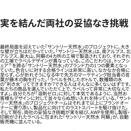
実を結んだ両社の妥協なき挑戦
最終局面を迎えていた「サントリー天然水」のプロジェクトに、大き
な壁が立ちはだかっていた。「サントリー天然水」は、南アルプス、北
アルプス、奥大山、阿蘇の4カ所の工場で製造されており、それぞれ
の工場でラベルデザインが異なっている。このこだわりは、トップシ
※
ェア
を誇る「サントリー天然水」のブランド力の1つの要素となっ
ていた。色合いに対する合格ラインは非常に高い。なかなか合格に
至らず、心が折れそうになる中で先方のマーケティング担当者の言
葉が藤木の胸を打った。「ラベルを外したボトルで、数種類の水
の“利き水”ってできますか？できる人はそんなに多くないはずです。
私たちの商品を選んでいただく上で、ラベルって非常に大切なんで
すよ」。自分たちが「溶剤ゼロ」に対して本気であるように、当然お
客様もデザインに対して並々ならぬ想い入れを持っている。「サント
リー天然水」のプロジェクトチームはそれまで以上にブランドオー
ナーに寄り添い、製品化に向けてのラストスパートを駆け抜けた。
そして現在、両社の妥協なき挑戦が実を結び、AWPを使用し製版・
印刷がされたラベルに包まれた「サントリー天然水 阿蘇」が、自動
販売機に並んでいる。