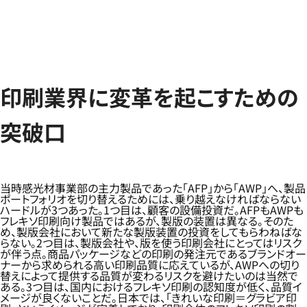
印刷業界に変革を起こすための
突破口
当時感光材事業部の主力製品であった「AFP」から「AWP」へ、製品
ポートフォリオを切り替えるためには、乗り越えなければならない
ハードルが3つあった。1つ目は、顧客の設備投資だ。AFPもAWPも
フレキソ印刷向け製品ではあるが、製版の装置は異なる。そのた
め、製版会社において新たな製版装置の投資をしてもらわねばな
らない。2つ目は、製版会社や、版を使う印刷会社にとってはリスク
が伴う点。商品パッケージなどの印刷の発注元であるブランドオー
ナーから求められる高い印刷品質に応えているが、AWPへの切り
替えによって提供する品質が変わるリスクを避けたいのは当然で
ある。3つ目は、国内におけるフレキソ印刷の認知度が低く、品質イ
メージが良くないことだ。日本では、「きれいな印刷＝グラビア印