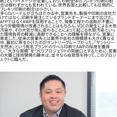
刷」というイメージが定着しており、印刷全体のフレキソ印刷の割
合は極わずかとも言われている。世界各国と比較しても圧倒的に
フレキソ印刷の割合は小さい。
多くのハードルが立ちはだかる中、営業先を、製版や印刷の会社だ
けではなく、印刷を発注しているブランドオーナーにまで広げた。
AFPではなくAWPを採用することで、現像工程での溶剤が不要に
なり労働環境が改善されることはもちろん、VOCの発生による大気
汚染や、その大気が雨に変わることによって起こる水質汚染といっ
た環境負荷の軽減に貢献できることへの理解を得ながら、営業に
奔走した。従来の営業先とは業界や会社の規模感も大きく異なる
中、最初に声をかけたのがサントリーグループだった。「サントリー
天然水」という有名ブランドのラベル印刷でAWPの採用を獲得
し、“大きな実績”をつくりプロジェクトの突破口とするために、営業
の大鋸と技術開発の藤木は、並々ならぬ覚悟を持って、このプロジ
ェクトに臨んだ。