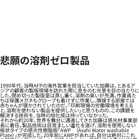
悲願の溶剤ゼロ製品
1990年代、当時AFPの海外営業を担当していた加藤は、とあるア
ジアの顧客の製版現場を訪れた際に息をのむ光景を目の当たりに
した。閉め切った製版室は蒸し暑く、溶剤の臭いが充満。作業員た
ちは保護メガネもグローブも着けずに作業し、隣接する部屋では
赤ちゃんが寝かされていたのだ。「印刷現場の労働環境を考える
と、溶剤を使わない製品を提供したい」と思うものの、この課題を
解決する技術を、当時の旭化成は持っていなかった。
それから約20年、世界を舞台に邁進してきた加藤は感光材事業部
長に着任。製品技術は目覚ましい進化を遂げ、溶剤を使用しない
™
板状タイプの感光性樹脂版「AWP
（Asahi Water washable
Plate）」が完成した。20年前にAWPがあれば、自分は絶対にこれ