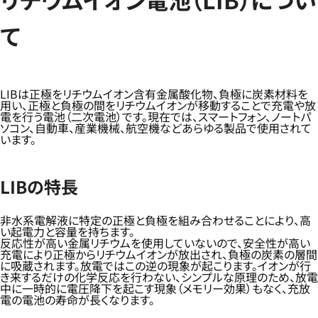
て
LIBは正極をリチウムイオン含有金属酸化物、負極に炭素材料を
用い、正極と負極の間をリチウムイオンが移動することで充電や放
電を行う電池（二次電池）です。現在では、スマートフォン、ノートパ
ソコン、自動車、産業機械、航空機などあらゆる製品で使用されて
います。
LIBの特長
非水系電解液に特定の正極と負極を組み合わせることにより、高
い起電力と容量を持ちます。
反応性が高い金属リチウムを使用していないので、安全性が高い
充電により正極からリチウムイオンが放出され、負極の炭素の層間
に吸蔵されます。放電ではこの逆の現象が起こります。イオンが行
き来するだけの化学反応を行わない、シンプルな原理のため、放電
中に一時的に電圧降下を起こす現象（メモリー効果）もなく、充放
電の電池の寿命が長くなります。