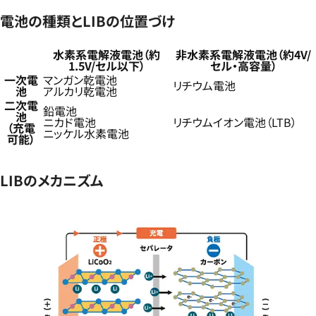
電池の種類とLIBの位置づけ
水素系電解液電池（約
非水素系電解液電池（約4V/
1.5V/セル以下）
セル・高容量）
一次電
マンガン乾電池
リチウム電池
池
アルカリ乾電池
二次電
鉛電池
池
ニカド電池
リチウムイオン電池（LTB）
（充電
ニッケル水素電池
可能）
LIBのメカニズム