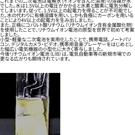
これまでの二次電池は電解水（イオンを含んだ溶液）の溶媒が水
でした。水は1.5V以上の電圧がかかると水素と酸素に電気分解し
てしまいます。従って、1.5V以上の起電力を得ることが不可能でし
た。水の代わりに有機溶媒を用い、しかも負極にカーボンを用いる
ことにより4V以上の起電力を生み出しました。
また、正極にコバルト酸リチウム（リチウムイオン含有金属酸化物）
を使用したことで、リチウムイオン電池の原型を世界で初めて考案
しました。
小型・軽量な二次電池を実用化したことで、携帯電話、ノートパソ
コン、デジタルカメラ・ビデオ、携帯用音楽プレーヤーをはじめとし
た幅広い電気機器の小型化に大きく寄与しました。
今後リチウムイオン電池（LIB）は、電気自動車等の新規市場での
更なる広がりも期待されています。