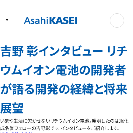
テ
ン
ツ
へ
ス
キ
ッ
プ
吉野 彰インタビュー リチ
ウムイオン電池の開発者
が語る開発の経緯と将来
展望
いまや生活に欠かせないリチウムイオン電池。発明したのは旭化
成名誉フェローの吉野彰です。インタビューをご紹介します。