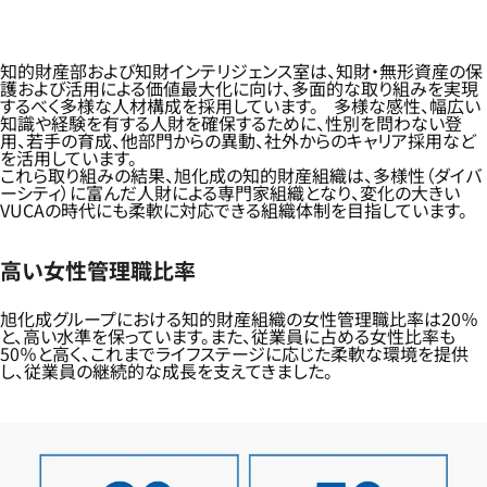
知的財産部および知財インテリジェンス室は、知財・無形資産の保
護および活用による価値最大化に向け、多面的な取り組みを実現
するべく多様な人材構成を採用しています。 多様な感性、幅広い
知識や経験を有する人財を確保するために、性別を問わない登
用、若手の育成、他部門からの異動、社外からのキャリア採用など
を活用しています。
これら取り組みの結果、旭化成の知的財産組織は、多様性（ダイバ
ーシティ）に富んだ人財による専門家組織となり、変化の大きい
VUCAの時代にも柔軟に対応できる組織体制を目指しています。
高い女性管理職比率
旭化成グループにおける知的財産組織の女性管理職比率は20％
と、高い水準を保っています。また、従業員に占める女性比率も
50％と高く、これまでライフステージに応じた柔軟な環境を提供
し、従業員の継続的な成長を支えてきました。