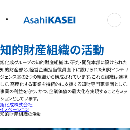
テ
ン
ツ
へ
ス
キ
ッ
プ
知的財産組織の活動
旭化成グループの知的財産組織は、研究・開発本部に設けられた
知的財産部と、経営企画担当役員直下に設けられた知財インテリ
ジェンス室の2つの組織から構成されています。これら組織は連携
して、高度化する事業を持続的に支援する知財専門家集団として、
事業の利益を守り、かつ、企業価値の最大化を実現することをミッ
ションとしています。
旭化成株式会社
イノベーション
知的財産組織の活動