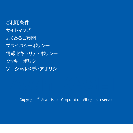
ご利用条件
×
サイトマップ
We use cookies to improve your experience on our
よくあるご質問
website, to personalize content and ads, to provide
プライバシーポリシー
social media features and to analyze our traffic. We
share information about your use of our website with our
情報セキュリティポリシー
social media, advertising and analytics partners, who
クッキーポリシー
may combine it with other information that you have
ソーシャルメディアポリシー
provided to them or that they have collected from your
use of their services. Please click [Reject All Cookies] if
you reject all cookies. Please click [Accept All Cookies] if
you agree with the use of all of our cookies. Please click
[Cookie Settings] to customize your cookie settings on
©
Copyright
Asahi Kasei Corporation. All rights reserved
our website. You can withdraw your consent at any time
via the Cookie Settings button located in our Cookie
Policy page.
Cookie Policy
Cookie Settings