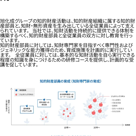
旭化成グループの知的財産活動は、知的財産組織に属する知的財
産部員と、知財・無形資産を生み出している全従業員によって支え
られています。 当社では、知財活動を持続的に提供できる体制を
構築するべく、知的財産部員と全従業員の双方に対し教育を行っ
ています。
知的財産部員に対しては、知財専門家を目指すべく専門性および
ジェネリックな能力獲得のため、育成施策を計画的に実行してい
ます。 全従業員に対しては、基本的な知財活動を自ら実行できる
程度の知識を身につけるための研修コースを提供し、計画的な受
講を促しています。