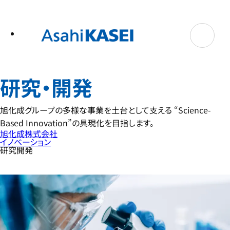
テ
ン
ツ
へ
ス
キ
ッ
プ
研究・開発
旭化成グループの多様な事業を土台として支える “Science-
Based Innovation”の具現化を目指します。
旭化成株式会社
イノベーション
研究開発