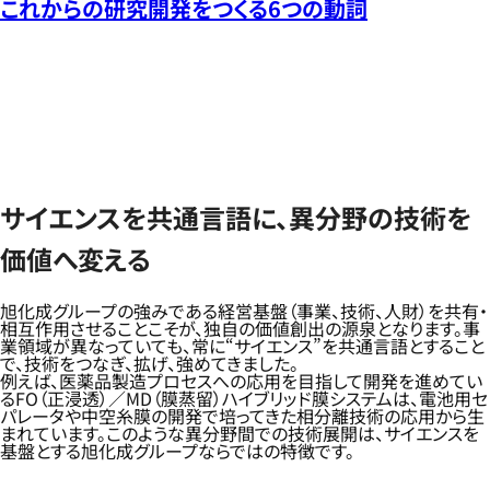
これからの研究開発をつくる6つの動詞
サイエンスを共通言語に、異分野の技術を
価値へ変える
旭化成グループの強みである経営基盤（事業、技術、人財）を共有・
相互作用させることこそが、独自の価値創出の源泉となります。事
業領域が異なっていても、常に“サイエンス”を共通言語とすること
で、技術をつなぎ、拡げ、強めてきました。
例えば、医薬品製造プロセスへの応用を目指して開発を進めてい
るFO（正浸透）／MD（膜蒸留）ハイブリッド膜システムは、電池用セ
パレータや中空糸膜の開発で培ってきた相分離技術の応用から生
まれています。このような異分野間での技術展開は、サイエンスを
基盤とする旭化成グループならではの特徴です。