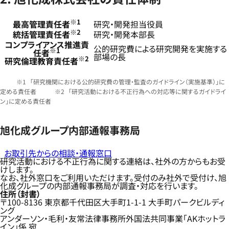
※1
最高管理責任者
研究・開発担当役員
※2
統括管理責任者
研究・開発本部長
コンプライアンス推進責
公的研究費による研究開発を実施する
※1
任者
部場の長
※2
研究倫理教育責任者
「研究機関における公的研究費の管理・監査のガイドライン（実施基準）」に
定める責任者
「研究活動における不正行為への対応等に関するガイドライ
ン」に定める責任者
旭化成グループ内部通報事務局
お取引先からの相談・通報窓口
研究活動における不正行為に関する連絡は、社外の方からもお受
けします。
なお、社外窓口をご利用いただけます。受付のみ社外で受付け、旭
化成グループの内部通報事務局が調査・対応を行います。
住所（封書）
〒100-8136 東京都千代田区大手町1-1-1 大手町パークビルディ
ング
アンダーソン・毛利・友常法律事務所外国法共同事業「AKホットラ
イン」係 宛