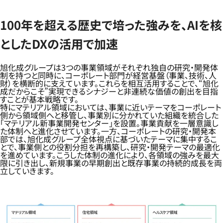
100年を超える歴史で培った強みを、AIを核
としたDXの活用で加速
旭化成グループは3つの事業領域がそれぞれ独自の研究・開発体
制を持つと同時に、コーポレート部門が経営基盤（事業、技術、人
財）を横断的に支えています。これらを相互活用することで、“旭化
成だからこそ”実現できるシナジーと非連続な価値の創出を目指
すことが基本戦略です。
特にマテリアル領域においては、事業に近いテーマをコーポレート
側から領域側へと移管し、事業別に分かれていた組織を統合した
「マテリアル新事業開発センター」を設置。事業貢献を一層意識し
た体制へと進化させています。一方、コーポレートの研究・開発本
部では、旭化成グループ全体視点に基づいたテーマに集中するこ
とで、事業側との役割分担を再構築し、研究・開発テーマの最適化
を進めています。こうした体制の進化により、各領域の強みを最大
限に引き出し、新規事業の早期創出と既存事業の持続的成長を両
立していきます。