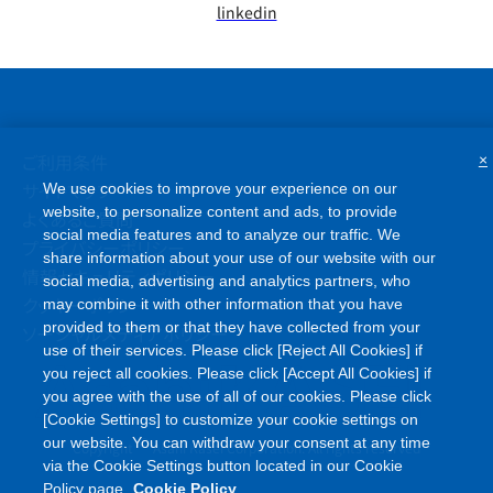
linkedin
ご利用条件
×
サイトマップ
We use cookies to improve your experience on our
website, to personalize content and ads, to provide
よくあるご質問
social media features and to analyze our traffic. We
プライバシーポリシー
share information about your use of our website with our
情報セキュリティポリシー
social media, advertising and analytics partners, who
クッキーポリシー
may combine it with other information that you have
provided to them or that they have collected from your
ソーシャルメディアポリシー
use of their services. Please click [Reject All Cookies] if
you reject all cookies. Please click [Accept All Cookies] if
you agree with the use of all of our cookies. Please click
[Cookie Settings] to customize your cookie settings on
©
our website. You can withdraw your consent at any time
Copyright
Asahi Kasei Corporation. All rights reserved
via the Cookie Settings button located in our Cookie
Policy page.
Cookie Policy