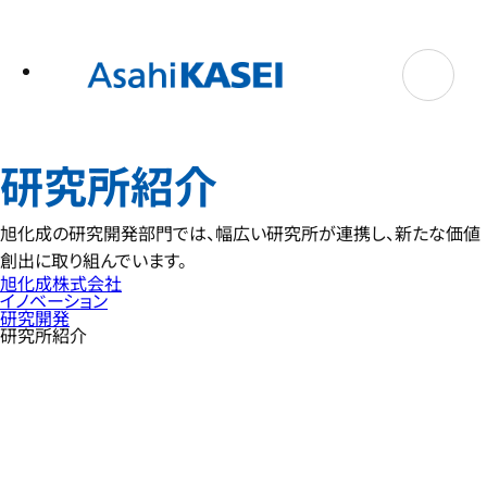
テ
ン
ツ
へ
ス
キ
ッ
プ
研究所紹介
旭化成の研究開発部門では、幅広い研究所が連携し、新たな価値
創出に取り組んでいます。
旭化成株式会社
イノベーション
研究開発
研究所紹介