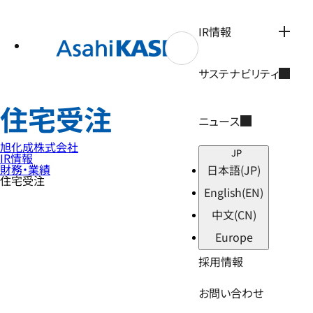
テ
ン
ツ
IR情報
へ
ス
キ
サステナビリティ
ッ
プ
住宅受注
ニュース
旭化成株式会社
JP
IR情報
財務・業績
日本語
(JP)
住宅受注
English
(EN)
中文
(CN)
Europe
採用情報
お問い合わせ