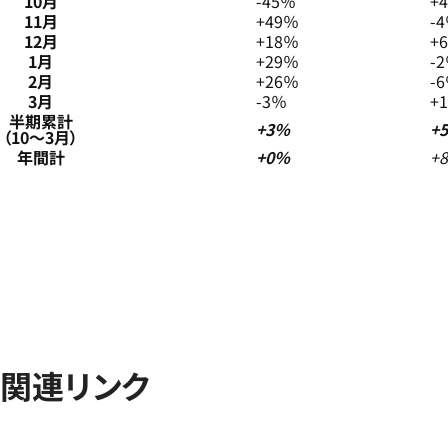
10月
-45％
+
11月
+49％
-
12月
+18％
+
1月
+29％
-
2月
+26％
-
3月
-3％
+
半期累計
+3％
+
（10～3月）
年間計
+0％
+
関連リンク