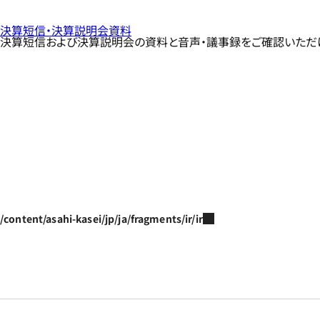
決算短信・決算説明会資料
決算短信および決算説明会の資料と音声・議事録をご確認いただ
/content/asahi-kasei/jp/ja/fragments/ir/ir