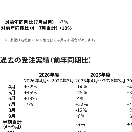
対前年同月比（7月単月）
-7％
対前年同期比（4－7月累計）
+18％
上記は速報値であり、確定値とは異なる場合があります。
過去の受注実績（前年同期比）
2026年度
2025年度
2026年4月～2027年3月
2025年4月～2026年3月
2
4月
+32％
-14％
+
5月
+45％
-28％
+
6月
+19％
-4％
-
7月
-7％
+22％
+
8月
-12％
+
9月
+8％
+
半期累計
-3％
+
（4～9月）