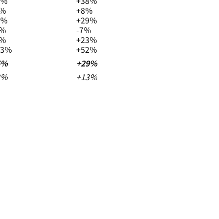
4％
+38％
4％
+8％
6％
+29％
2％
-7％
6％
+23％
13％
+52％
5％
+29％
8％
+13％