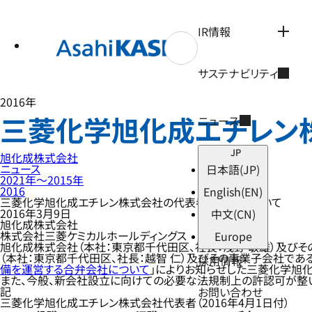
テ
ン
ツ
IR情報
へ
ス
キ
サステナビリティ
ッ
プ
2016年
三菱化学旭化成エチレン
ニュース
JP
旭化成株式会社
ニュース
日本語
(JP)
2021年〜2015年
2016
English
(EN)
三菱化学旭化成エチレン株式会社の代表者人事等について
2016年3月9日
中文
(CN)
旭化成株式会社
株式会社三菱ケミカルホールディングス
Europe
旭化成株式会社（本社：東京都千代田区、社長：浅野 敏雄）及びそ
（本社：東京都千代田区、社長：越智 仁）及びその事業子会社である
採用情報
備を運営する合弁会社について
」によりお知らせした三菱化学旭
また、今般、新会社設立に向けての必要な法規制上の許認可が整い、
記
お問い合わせ
三菱化学旭化成エチレン株式会社代表者（2016年4月1日付）