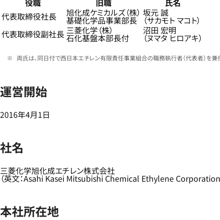
役職
旧職
氏名
旭化成ケミカルズ（株）
坂元 誠
代表取締役社長
基礎化学品事業部長
（サカモト マコト）
三菱化学（株）
沼田 宏明
代表取締役副社長
石化基盤本部長付
（ヌマタ ヒロアキ）
両氏は、同日付で西日本エチレン有限責任事業組合の職務執行者（代表者）を兼任
運営開始
2016年4月1日
社名
三菱化学旭化成エチレン株式会社
（英文：Asahi Kasei Mitsubishi Chemical Ethylene Corporatio
本社所在地