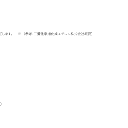
します。
（参考：三菱化学旭化成エチレン株式会社概要）
n）