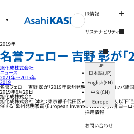
テ
ン
ツ
IR情報
へ
ス
キ
サステナビリティ
ッ
プ
2019年
名誉フェロー 吉野 彰が
ニュース
JP
旭化成株式会社
ニュース
日本語
(JP)
2021年〜2015年
2019
English
(EN)
名誉フェロー 吉野 彰が「2019年欧州発明家賞」非ヨーロッパ諸
2019年6月20日
中文
(CN)
旭化成株式会社
旭化成株式会社（本社：東京都千代田区、社長：小堀 秀毅、以下「当社」
Europe
催する「欧州発明家賞（European Inventor Award）
採用情報
お問い合わせ