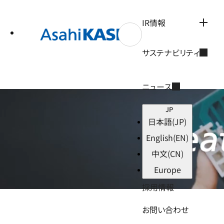
テ
ン
ツ
IR情報
へ
ス
キ
サステナビリティ
ッ
プ
ニュース
JP
日本語
(JP)
English
(EN)
中文
(CN)
Europe
採用情報
お問い合わせ