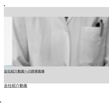
会社紹介動画への誘導画像
会社紹介動画
スライド 1 / 4