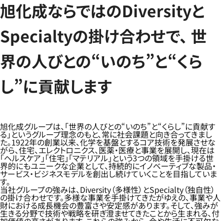
旭化成ならではのDiversityと
Specialtyの掛け合わせで、 世
界の人びとの“いのち”と“くら
し”に貢献します
旭化成グループは、「世界の人びとの“いのち”と“くらし”に貢献す
る」というグループ理念のもと、常に社会課題と向き合ってきまし
た。1922年の創業以来、化学を基盤とするコア技術を発展させな
がら、住宅、エレクトロニクス、医薬・医療と事業を展開し、現在は
「ヘルスケア」「住宅」「マテリアル」という3つの領域を手掛ける世
界的にもユニークな企業として、持続的にイノベーティブな製品・
サービス・ビジネスモデルを創出し続けていくことを目指していま
す。
当社グループの強みは、Diversity（多様性）とSpecialty（独自性）
の掛け合わせです。多様な事業を手掛けてきたがゆえの、事業や人
財における成長機会の豊富さや安定感があります。そして、強みが
生きる分野で技術や戦略を研ぎ澄ませてきたことから生まれる、付