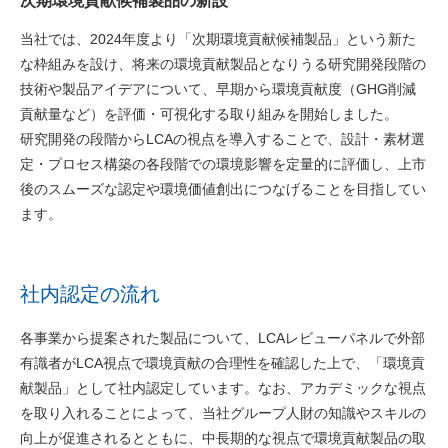
次期環境貢献候補製品の新設
当社では、2024年度より「次期環境貢献候補製品」という新た
な枠組みを設け、将来の環境貢献製品となりうる研究開発段階の
技術や製品アイデアについて、早期から環境貢献度（GHG削減
貢献量など）を評価・可視化する取り組みを開始しました。
研究開発の段階からLCAの視点を導入することで、設計・素材選
定・プロセス構築の各段階での環境影響を定量的に評価し、上市
後のスムーズな認定や環境価値創出につなげることを目指してい
ます。
社内認定の流れ
各事業から提案された製品について、LCAレビューパネルで外部
有識者がLCA視点で環境貢献の合理性を確認した上で、「環境貢
献製品」として社内認定しています。なお、アカデミックな視点
を取り入れることによって、当社グループ人財の知識やスキルの
向上が促進されるとともに、中長期的な視点で環境貢献製品の取