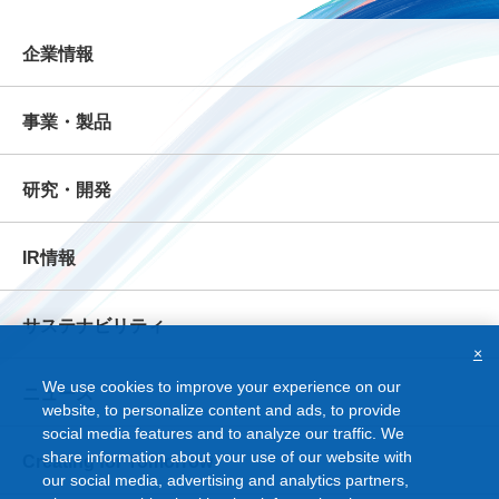
企業情報
事業・製品
研究・開発
IR情報
サステナビリティ
×
We use cookies to improve your experience on our
ニュース
website, to personalize content and ads, to provide
social media features and to analyze our traffic. We
share information about your use of our website with
Creating for Tomorrow
our social media, advertising and analytics partners,