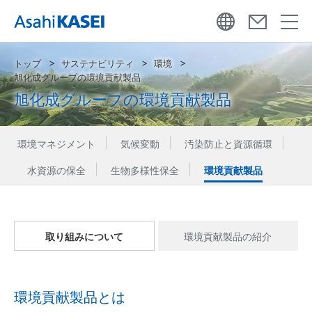
トップ
サステナビリティ
環境
旭化成グループの環境貢献製品
旭化成グループの環境貢献製品
環境マネジメント
気候変動
汚染防止と資源循環
水資源の保全
生物多様性保全
環境貢献製品
取り組みについて
環境貢献製品の紹介
環境貢献製品とは