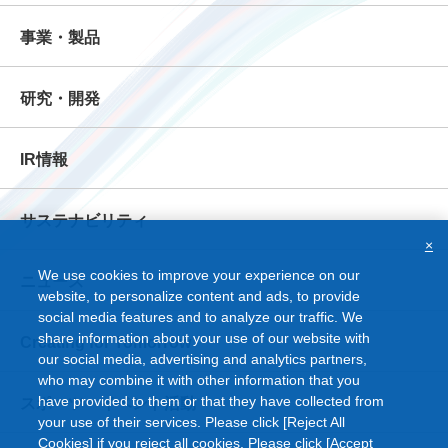
事業・製品
研究・開発
IR情報
サステナビリティ
×
We use cookies to improve your experience on our
ニュース
website, to personalize content and ads, to provide
social media features and to analyze our traffic. We
share information about your use of our website with
Creating for Tomorrow
our social media, advertising and analytics partners,
who may combine it with other information that you
have provided to them or that they have collected from
スポーツ・イベント活動
your use of their services. Please click [Reject All
Cookies] if you reject all cookies. Please click [Accept