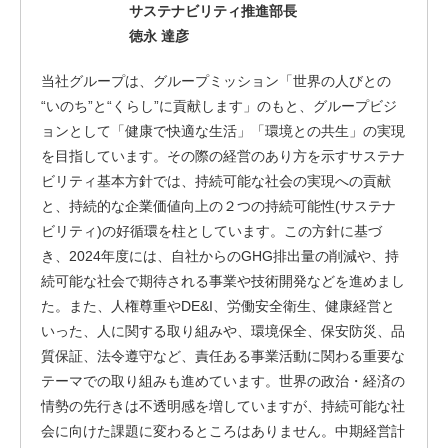
サステナビリティ推進部長
徳永 達彦
当社グループは、グループミッション「世界の人びとの
“いのち”と“くらし”に貢献します」のもと、グループビジ
ョンとして「健康で快適な生活」「環境との共生」の実現
を目指しています。その際の経営のあり方を示すサステナ
ビリティ基本方針では、持続可能な社会の実現への貢献
と、持続的な企業価値向上の２つの持続可能性(サステナ
ビリティ)の好循環を柱としています。この方針に基づ
き、2024年度には、自社からのGHG排出量の削減や、持
続可能な社会で期待される事業や技術開発などを進めまし
た。また、人権尊重やDE&I、労働安全衛生、健康経営と
いった、人に関する取り組みや、環境保全、保安防災、品
質保証、法令遵守など、責任ある事業活動に関わる重要な
テーマでの取り組みも進めています。世界の政治・経済の
情勢の先行きは不透明感を増していますが、持続可能な社
会に向けた課題に変わるところはありません。中期経営計