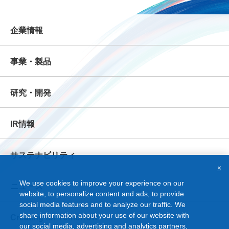
企業情報
事業・製品
研究・開発
IR情報
サステナビリティ
×
We use cookies to improve your experience on our
ニュース
website, to personalize content and ads, to provide
social media features and to analyze our traffic. We
share information about your use of our website with
Creating for Tomorrow
our social media, advertising and analytics partners,