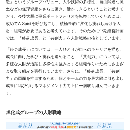
造」というグループバリュー、人や技術の多様性、⾃由闊達な風
土などの無形資産をさらに磨き、活かしきるということと考えて
おり、今後大胆に事業ポートフォリオを転換していくためには、
改めてA-Spiritを呼び起こし、積極果敢に変化し挑戦し続ける人
財・組織が必要であると考えています。そのために中期経営計画
では、「終身成長」と「共創力」を人財戦略の柱としています。
「終身成長」については、一人ひとりが自らのキャリアを描き、
成長に向けた学び・挑戦を進めること、「共創力」については、
多様な人財が活躍し多様性を強みとする組織作りのためにさまざ
まな取り組みを実行しています。さらに、「終身成長」「共創
力」の両面を推進するため、個とチームの力を最大限に引き出し
成果に結び付けるマネジメント力向上に一層取り組んでいきま
す。
旭化成グループの人財戦略