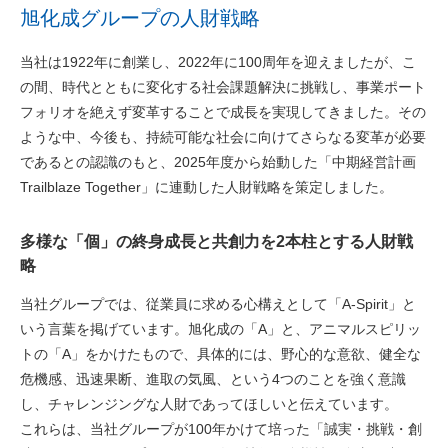
旭化成グループの人財戦略
当社は1922年に創業し、2022年に100周年を迎えましたが、こ
の間、時代とともに変化する社会課題解決に挑戦し、事業ポート
フォリオを絶えず変革することで成長を実現してきました。その
ような中、今後も、持続可能な社会に向けてさらなる変革が必要
であるとの認識のもと、2025年度から始動した「中期経営計画
Trailblaze Together」に連動した人財戦略を策定しました。
多様な「個」の終身成長と共創力を2本柱とする人財戦
略
当社グループでは、従業員に求める⼼構えとして「A-Spirit」と
いう⾔葉を掲げています。旭化成の「A」と、アニマルスピリッ
トの「A」をかけたもので、具体的には、野⼼的な意欲、健全な
危機感、迅速果断、進取の気風、という4つのことを強く意識
し、チャレンジングな人財であってほしいと伝えています。
これらは、当社グループが100年かけて培った「誠実・挑戦・創