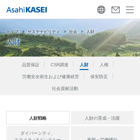
トップ
サステナビリティ
社会
人財
人財
品質保証
CSR調達
人財
人権
労働安全衛生および健康経営
保安防災
社会貢献活動
人財戦略
人財の育成・活躍
ダイバーシティ、
エクイティ&インクルー
雇用・労働慣行