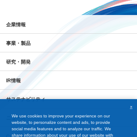
企業情報
事業・製品
研究・開発
IR情報
サステナビリティ
×
We use cookies to improve your experience on our
ニュース
website, to personalize content and ads, to provide
social media features and to analyze our traffic. We
share information about your use of our website with
Creating for Tomorrow