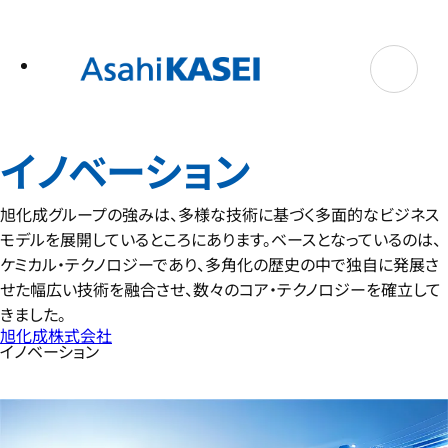
テ
ン
ツ
へ
ス
キ
ッ
プ
イノベーション
旭化成グループの強みは、多様な技術に基づく多面的なビジネス
モデルを展開しているところにあります。ベースとなっているのは、
ケミカル・テクノロジーであり、多角化の歴史の中で独自に発展さ
せた幅広い技術を融合させ、数々のコア・テクノロジーを確立して
きました。
旭化成株式会社
イノベーション