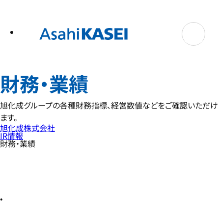
テ
ン
ツ
へ
ス
キ
ッ
プ
財務・業績
旭化成グループの各種財務指標、経営数値などをご確認いただけ
ます。
旭化成株式会社
IR情報
財務・業績