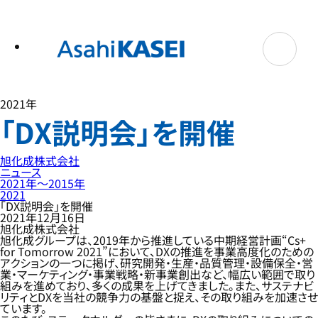
テ
ン
ツ
へ
ス
キ
ッ
プ
2021年
「DX説明会」を開催
旭化成株式会社
ニュース
2021年〜2015年
2021
「DX説明会」を開催
2021年12月16日
旭化成株式会社
旭化成グループは、2019年から推進している中期経営計画“Cs+
for Tomorrow 2021”において、DXの推進を事業高度化のための
アクションの一つに掲げ、研究開発・生産・品質管理・設備保全・営
業・マーケティング・事業戦略・新事業創出など、幅広い範囲で取り
組みを進めており、多くの成果を上げてきました。また、サステナビ
リティとDXを当社の競争力の基盤と捉え、その取り組みを加速させ
ています。