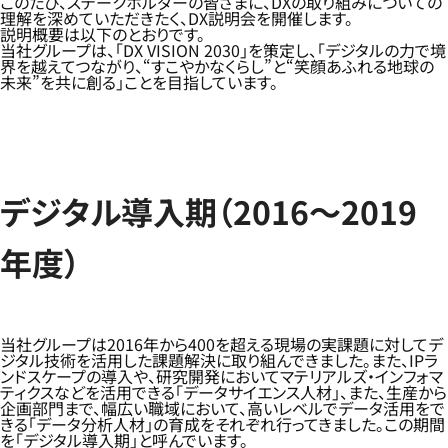
このたび、ステークホルダーの皆さまに、DXの取り組みについての
理解を深めていただきたく、DX説明会を開催します。
説明概要は以下のとおりです。
当社グループは、「DX VISION 2030」を策定し、「デジタルの力で境
界を越えてつながり、“すこやかなくらし”と“笑顔あふれる地球の
未来”を共に創る」ことを目指しています。
デジタル導入期（2016～2019
年度）
当社グループは2016年から400を超える現場の実課題に対してデ
ジタル技術を活用した課題解決に取り組んできました。また、IPラ
ンドスケープの導入や、研究開発においてマテリアルズ・インフォマ
ティクスなどを活用できる「データサイエンス人材」、また、生産から
企画部門まで、幅広い職域において、高いレベルでデータ活用をで
きる「データ分析人材」の育成をそれぞれ行ってきました。この期間
を「デジタル導入期」と呼んでいます。