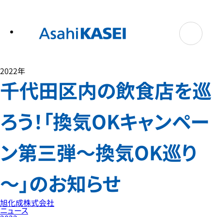
テ
ン
ツ
へ
ス
キ
ッ
プ
2022年
千代田区内の飲食店を巡
ろう！「換気OKキャンペー
ン第三弾～換気OK巡り
～」のお知らせ
旭化成株式会社
ニュース