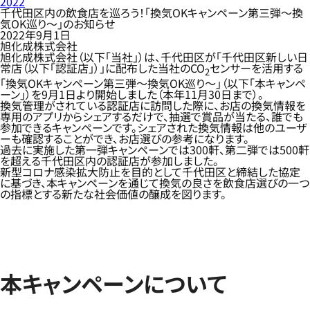
2022
千代田区内の飲食店を巡ろう！「換気OKキャンペーン第三弾～換
気OK巡り～」のお知らせ
2022年9月1日
旭化成株式会社
旭化成株式会社（以下「当社」）は、千代田区が「千代田区新しい日
常店（以下「認証店」）」に配布した当社のCO
センサーを活用する
2
「換気OKキャンペーン第三弾～換気OK巡り～」（以下「本キャンペ
ーン」）を9月1日より開始しました（本年11月30日まで）。
換気管理がされている認証店に訪問した際に、お店の換気情報を
専用のアプリからシェアするだけで、抽選で賞品が当たる、誰でも
参加できるキャンペーンです。シェアされた換気情報は他のユーザ
ーも確認することができ、お店選びの参考になります。
過去に実施した第一弾キャンペーンでは300軒、第二弾では500軒
を超える千代田区内の認証店が参加しました。
新型コロナ感染拡大防止を目的として千代田区と締結した協定
に基づき、本キャンペーンを通じて換気の良さを飲食店選びの一つ
の指標とする新たな社会価値の醸成を図ります。
本キャンペーンについて