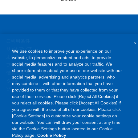
ご利用条件
×
サイトマップ
We use cookies to improve your experience on our
よくあるご質問
website, to personalize content and ads, to provide
プライバシーポリシー
social media features and to analyze our traffic. We
share information about your use of our website with our
情報セキュリティポリシー
social media, advertising and analytics partners, who
クッキーポリシー
may combine it with other information that you have
ソーシャルメディアポリシー
provided to them or that they have collected from your
use of their services. Please click [Reject All Cookies] if
you reject all cookies. Please click [Accept All Cookies] if
you agree with the use of all of our cookies. Please click
[Cookie Settings] to customize your cookie settings on
©
Copyright
Asahi Kasei Corporation. All rights reserved
our website. You can withdraw your consent at any time
via the Cookie Settings button located in our Cookie
Policy page.
Cookie Policy