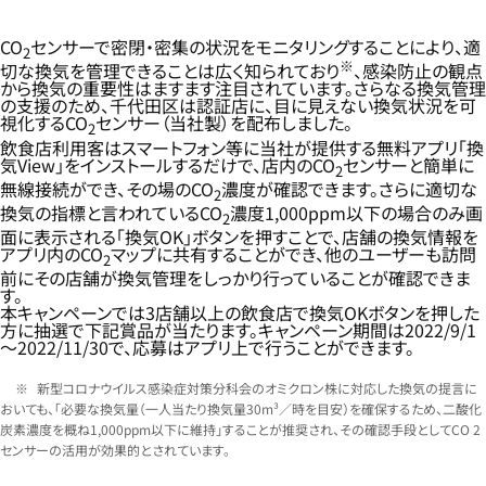
CO
センサーで密閉・密集の状況をモニタリングすることにより、適
2
※
切な換気を管理できることは広く知られており
、感染防止の観点
から換気の重要性はますます注目されています。さらなる換気管理
の支援のため、千代田区は認証店に、目に見えない換気状況を可
視化するCO
センサー（当社製）を配布しました。
2
飲食店利用客はスマートフォン等に当社が提供する無料アプリ「換
気View」をインストールするだけで、店内のCO
センサーと簡単に
2
無線接続ができ、その場のCO
濃度が確認できます。さらに適切な
2
換気の指標と言われているCO
濃度1,000ppm以下の場合のみ画
2
面に表示される「換気OK」ボタンを押すことで、店舗の換気情報を
アプリ内のCO
マップに共有することができ、他のユーザーも訪問
2
前にその店舗が換気管理をしっかり行っていることが確認できま
す。
本キャンペーンでは3店舗以上の飲食店で換気OKボタンを押した
方に抽選で下記賞品が当たります。キャンペーン期間は2022/9/1
～2022/11/30で、応募はアプリ上で行うことができます。
新型コロナウイルス感染症対策分科会のオミクロン株に対応した換気の提言に
おいても、「必要な換気量（一人当たり換気量30m³／時を目安）を確保するため、二酸化
炭素濃度を概ね1,000ppm以下に維持」することが推奨され、その確認手段としてCO 2
センサーの活用が効果的とされています。