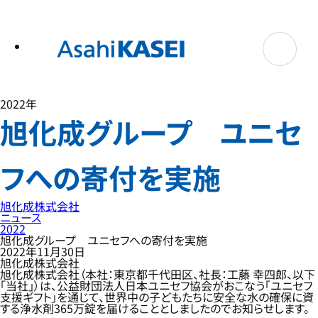
テ
ン
ツ
へ
ス
キ
ッ
プ
2022年
旭化成グループ ユニセ
フへの寄付を実施
旭化成株式会社
ニュース
2022
旭化成グループ ユニセフへの寄付を実施
2022年11月30日
旭化成株式会社
旭化成株式会社（本社：東京都千代田区、社長：工藤 幸四郎、以下
「当社」）は、公益財団法人日本ユニセフ協会がおこなう「ユニセフ
支援ギフト」を通じて、世界中の子どもたちに安全な水の確保に資
する浄水剤365万錠を届けることとしましたのでお知らせします。