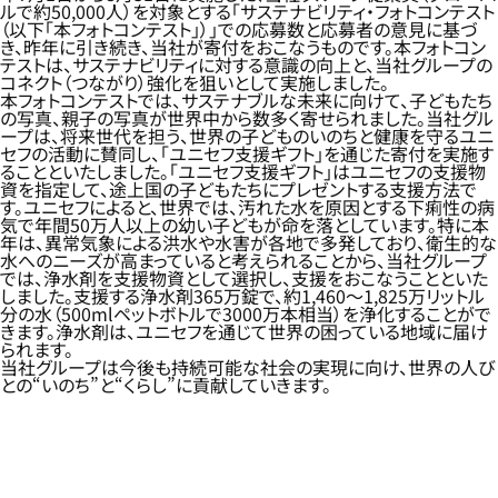
ルで約50,000人）を対象とする「サステナビリティ・フォトコンテスト
（以下「本フォトコンテスト」）」での応募数と応募者の意見に基づ
き、昨年に引き続き、当社が寄付をおこなうものです。本フォトコン
テストは、サステナビリティに対する意識の向上と、当社グループの
コネクト（つながり）強化を狙いとして実施しました。
本フォトコンテストでは、サステナブルな未来に向けて、子どもたち
の写真、親子の写真が世界中から数多く寄せられました。当社グル
ープは、将来世代を担う、世界の子どものいのちと健康を守るユニ
セフの活動に賛同し、「ユニセフ支援ギフト」を通じた寄付を実施す
ることといたしました。「ユニセフ支援ギフト」はユニセフの支援物
資を指定して、途上国の子どもたちにプレゼントする支援方法で
す。ユニセフによると、世界では、汚れた水を原因とする下痢性の病
気で年間50万人以上の幼い子どもが命を落としています。特に本
年は、異常気象による洪水や水害が各地で多発しており、衛生的な
水へのニーズが高まっていると考えられることから、当社グループ
では、浄水剤を支援物資として選択し、支援をおこなうことといた
しました。支援する浄水剤365万錠で、約1,460～1,825万リットル
分の水（500mlペットボトルで3000万本相当）を浄化することがで
きます。浄水剤は、ユニセフを通じて世界の困っている地域に届け
られます。
当社グループは今後も持続可能な社会の実現に向け、世界の人び
との“いのち”と“くらし”に貢献していきます。