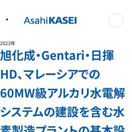
テ
ン
ツ
へ
ス
キ
ッ
プ
2023年
旭化成・Gentari・日揮
HD、マレーシアでの
60MW級アルカリ水電解
システムの建設を含む水
素製造プラントの基本設