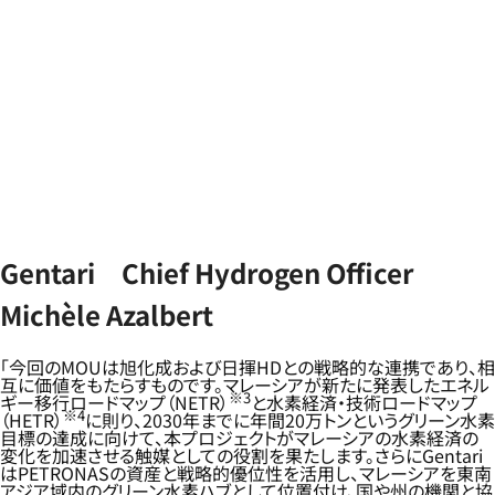
Gentari Chief Hydrogen Officer
Michèle Azalbert
「今回のMOUは旭化成および日揮HDとの戦略的な連携であり、相
互に価値をもたらすものです。マレーシアが新たに発表したエネル
※3
ギー移行ロードマップ（NETR）
と水素経済・技術ロードマップ
※4
（HETR）
に則り、2030年までに年間20万トンというグリーン水素
目標の達成に向けて、本プロジェクトがマレーシアの水素経済の
変化を加速させる触媒としての役割を果たします。さらにGentari
はPETRONASの資産と戦略的優位性を活用し、マレーシアを東南
アジア域内のグリーン水素ハブとして位置付け、国や州の機関と協