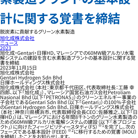
計に関する覚書を締結
脱炭素に貢献するグリーン水素製造
旭化成株式会社
ニュース
2023
旭化成・Gentari・日揮HD、マレーシアでの60MW級アルカリ水電
解システムの建設を含む水素製造プラントの基本設計に関する覚
書を締結
2023年11月15日
旭化成株式会社
Gentari Hydrogen Sdn Bhd
日揮ホールディングス株式会社
旭化成株式会社（本社：東京都千代田区、代表取締社長：工藤 幸
四郎、以下「旭化成」）、マレーシア国営石油ガス会社Petroliam
Nasional Bhd（以下「PETRONAS」）のクリーンエネルギー事業の
子会社であるGentari Sdn Bhd（以下「Gentari」）の100％子会社
のGentari Hydrogen Sdn Bhd、日揮ホールディングス株式会社
（本社：神奈川県横浜市、代表取締役会長CEO：佐藤雅之、以下「日
揮HD」）は、マレーシアにおける年間8千トンのグリーン水素製造の
ための60MW級アルカリ水電解システムの建設（以下「本プロジェ
※1
クト」）に向けたフィージビリティースタディ（FS）
を完了し、次の
※2
フェーズである基本設計（FEED）
に移行するための覚書（MOU）
を締結したことをお知らせします。