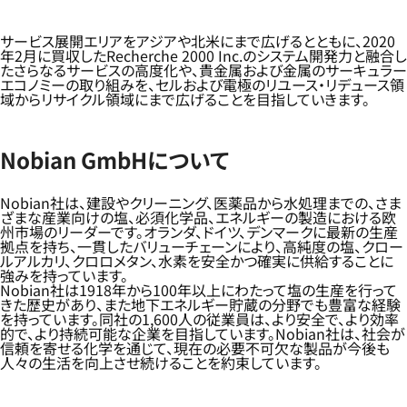
サービス展開エリアをアジアや北米にまで広げるとともに、2020
年2月に買収したRecherche 2000 Inc.のシステム開発力と融合し
たさらなるサービスの高度化や、貴金属および金属のサーキュラー
エコノミーの取り組みを、セルおよび電極のリユース・リデュース領
域からリサイクル領域にまで広げることを目指していきます。
Nobian GmbHについて
Nobian社は、建設やクリーニング、医薬品から水処理までの、さま
ざまな産業向けの塩、必須化学品、エネルギーの製造における欧
州市場のリーダーです。オランダ、ドイツ、デンマークに最新の生産
拠点を持ち、一貫したバリューチェーンにより、高純度の塩、クロー
ルアルカリ、クロロメタン、水素を安全かつ確実に供給することに
強みを持っています。
Nobian社は1918年から100年以上にわたって塩の生産を行って
きた歴史があり、また地下エネルギー貯蔵の分野でも豊富な経験
を持っています。同社の1,600人の従業員は、より安全で、より効率
的で、より持続可能な企業を目指しています。Nobian社は、社会が
信頼を寄せる化学を通じて、現在の必要不可欠な製品が今後も
人々の生活を向上させ続けることを約束しています。