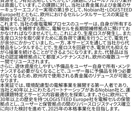
資源をどう有効活用していくかという課題にクロールアルカリ業界
は直面しています。この課題に対し、当社は貴金属および金属のサ
ーキュラーエコノミー実現の第1歩として、Nobian社・LOGISTEED
Europe社とともに、欧州におけるセルレンタルサービスの実証を
開始するに至りました。
これまで、当社の食塩電解プロセスのユーザーは、自身が所有する
電解セルを補修する際に、電解セルを長期間補修拠点に預けてお
かなければなりませんでした。これにより、生産ロスが発生し、また
生産ロス分を取り戻すために高負荷で運転を行うことで、電気代
が余分にかかっていました。一方、本サービスを通して当社から代
替品をレンタルすることで、生産ロスを回避でき、電気代も抑えな
がら操業を続けることができるようになります。また、代替品は当
社の認定補修拠点にて都度メンテナンスされ、欧州の複数ユーザ
ー間でリユースされます。
さらに、遊休資産化しやすい予備品をユーザー自身で所有・メンテ
ナンスする必要がなくなることで、ユーザー毎に予備品を持つ必要
がなくなるため、欧州内で使用される貴金属のリデュースが可能と
なります。
本実証では、環境配慮型の電解事業を展開する第一人者であり、
当社と40年以上にわたるパートナーシップがあるNobian社と、運
用課題特定とサービス内容最適化を探索します。さらに欧州にて
30年以上の歴史を持つLOGISTEED Europe社を電解セルの保管
拠点とし、ユーザーと保管拠点の間のリバースロジスティクス確立
に向けた検討を進めて、2025年の本格事業化を目指します。