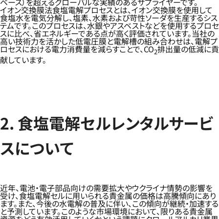
ベース）を超えるグローバルな実績のあるサプライヤーです。
イオン交換膜法食塩電解プロセスとは、イオン交換膜を使用して
食塩水を電気分解し、塩素、水素および苛性ソーダを生産するシス
テムです。このプロセスは、水銀やアスベストなどを使用するプロセ
スに比べ、省エネルギーである点が高く評価されています。当社の
高い技術力を活かした低電圧膜と電解槽の組み合わせは、電解プ
ロセスにおける電力消費量を減らすことで、CO
排出量の低減に貢
2
献しています。
2. 食塩電解セルレンタルサービ
スについて
近年、電池・電子部品向けの需要拡大やウクライナ情勢の影響を
受け、食塩電解セルに用いられる貴金属の価格は高騰傾向にあり
ます。また、今後の水電解の普及に伴い、この傾向が継続・加速する
と予測しています。このような市場環境において、限りある貴金属