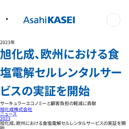
テ
ン
ツ
へ
ス
キ
ッ
プ
2023年
旭化成、欧州における食
塩電解セルレンタルサー
ビスの実証を開始
サーキュラーエコノミーと顧客負担の軽減に貢献
旭化成株式会社
ニュース
2023
旭化成、欧州における食塩電解セルレンタルサービスの実証を開
始