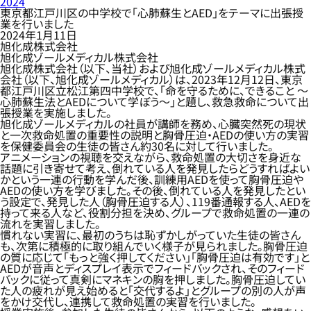
2024
東京都江戸川区の中学校で「心肺蘇生とAED」をテーマに出張授
業を行いました
2024年1月11日
旭化成株式会社
旭化成ゾールメディカル株式会社
旭化成株式会社（以下、当社）および旭化成ゾールメディカル株式
会社（以下、旭化成ゾールメディカル）は、2023年12月12日、東京
都江戸川区立松江第四中学校で、「命を守るために、できること ～
心肺蘇生法とAEDについて学ぼう～」と題し、救急救命について出
張授業を実施しました。
旭化成ゾールメディカルの社員が講師を務め、心臓突然死の現状
と一次救命処置の重要性の説明と胸骨圧迫・AEDの使い方の実習
を保健委員会の生徒の皆さん約30名に対して行いました。
アニメーションの視聴を交えながら、救命処置の大切さを身近な
話題に引き寄せて考え、倒れている人を発見したらどうすればよい
かという一連の行動を学んだ後、訓練用AEDを使って胸骨圧迫や
AEDの使い方を学びました。その後、倒れている人を発見したとい
う設定で、発見した人（胸骨圧迫する人）、119番通報する人、AEDを
持って来る人など、役割分担を決め、グループで救命処置の一連の
流れを実習しました。
慣れない実習に、最初のうちは恥ずかしがっていた生徒の皆さん
も、次第に積極的に取り組んでいく様子が見られました。胸骨圧迫
の質に応じて「もっと強く押してください」「胸骨圧迫は有効です」と
AEDが音声とディスプレイ表示でフィードバックされ、そのフィード
バックに従って真剣にマネキンの胸を押しました。胸骨圧迫してい
た人の疲れが見え始めると「交代するよ」とグループの別の人が声
をかけ交代し、連携して救命処置の実習を行いました。