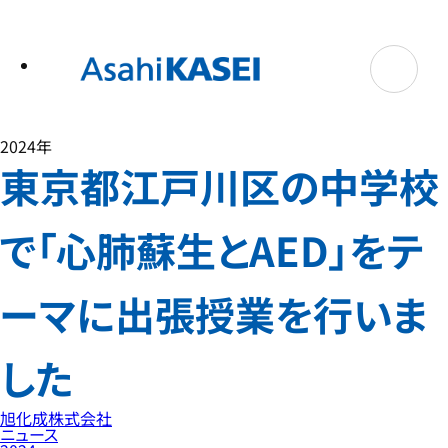
テ
ン
ツ
へ
ス
キ
ッ
プ
2024年
東京都江戸川区の中学校
で「心肺蘇生とAED」をテ
ーマに出張授業を行いま
した
旭化成株式会社
ニュース