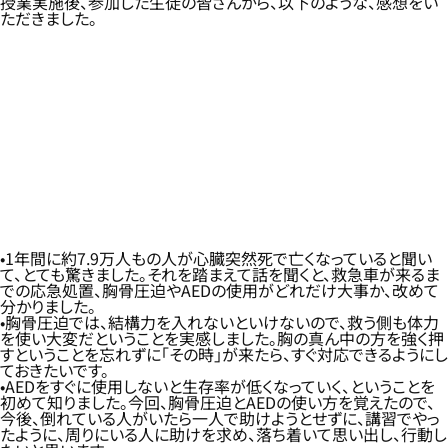
授業実施後、参加した生徒の皆さんから、以下のような、感想をい
ただきました。
1年間に約7.9万人もの人が心臓突然死で亡くなっていると聞い
て、とても驚きました。それを踏まえて話を聞くと、救急車が来るま
での応急処置、胸骨圧迫やAEDの使用がどれだけ大事か、改めて
分かりました。
胸骨圧迫では、結構力を入れないといけないので、救う側も体力
を使い大変だということを実感しました。胸の真ん中の方を強く押
すということを忘れずに「その時」が来たら、すぐ対応できるようにし
ておきたいです。
AEDをすぐに使用しないと生存率が低くなっていく、ということを
初めて知りました。今回、胸骨圧迫とAEDの使い方を覚えたので、
今後、倒れている人がいたら一人で助けようとせずに、講習でやっ
たように、周りにいる人に助けを求め、落ち着いて思い出し、行動し