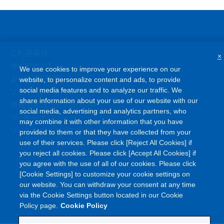
ご利用条件
×
サイトマップ
We use cookies to improve your experience on our
よくあるご質問
website, to personalize content and ads, to provide
プライバシーポリシー
social media features and to analyze our traffic. We
share information about your use of our website with our
情報セキュリティポリシー
social media, advertising and analytics partners, who
クッキーポリシー
may combine it with other information that you have
ソーシャルメディアポリシー
provided to them or that they have collected from your
use of their services. Please click [Reject All Cookies] if
you reject all cookies. Please click [Accept All Cookies] if
you agree with the use of all of our cookies. Please click
[Cookie Settings] to customize your cookie settings on
©
Copyright
Asahi Kasei Corporation. All rights reserved
our website. You can withdraw your consent at any time
via the Cookie Settings button located in our Cookie
Policy page.
Cookie Policy