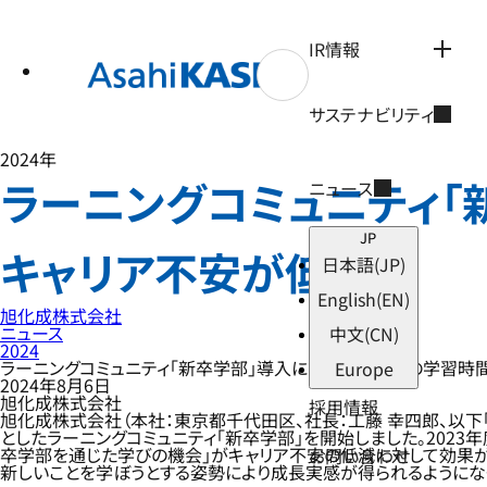
テ
ン
ツ
IR情報
へ
ス
キ
サステナビリティ
ッ
プ
2024年
ラーニングコミュニティ「
ニュース
JP
キャリア不安が低下
日本語
(JP)
English
(EN)
旭化成株式会社
ニュース
中文
(CN)
2024
ラーニングコミュニティ「新卒学部」導入により新入社員の学習時
Europe
2024年8月6日
旭化成株式会社
採用情報
旭化成株式会社（本社：東京都千代田区、社長：工藤 幸四郎、以下
としたラーニングコミュニティ「新卒学部」を開始しました。2023
卒学部を通じた学びの機会」がキャリア不安の低減に対して効果が
お問い合わせ
新しいことを学ぼうとする姿勢により成長実感が得られるようにな