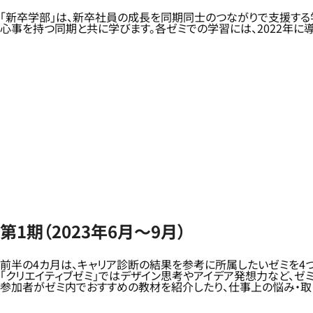
「新卒学部」は、新卒社員の成長を同期同士のつながりで支援する
心事を持つ同期と共に学びます。各ゼミでの学習には、2022年に導入した当社のe
第1期（2023年6月～9月）
前半の4カ月は、キャリア診断の結果を参考に所属したいゼミを4
「クリエイティブゼミ」ではデザイン思考やアイデア発想力など、
参加者がゼミ内でおすすめの教材を紹介したり、仕事上の悩み・取