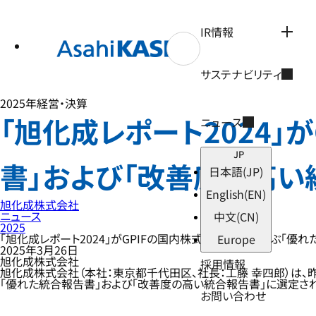
テ
ン
ツ
IR情報
へ
ス
キ
サステナビリティ
ッ
プ
2025年
経営・決算
「旭化成レポート2024
ニュース
JP
書」および「改善度の高い
日本語
(JP)
English
(EN)
旭化成株式会社
ニュース
中文
(CN)
2025
「旭化成レポート2024」がGPIFの国内株式運用機関が選ぶ「優
Europe
2025年3月26日
旭化成株式会社
採用情報
旭化成株式会社（本社：東京都千代田区、社長：工藤 幸四郎）は、昨
「優れた統合報告書」および「改善度の高い統合報告書」に選定され
お問い合わせ