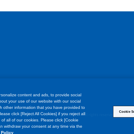
sonalize content and ads, to provide social
out your use of our website with our social
h other information that you have provided to
Cookie S
©
ase click [Reject All Cookies] if you reject all
Copyright
Asahi Kasei Corporation. All rights reserved
 of all of our cookies. Please click [Cookie
an withdraw your consent at any time via the
 Policy