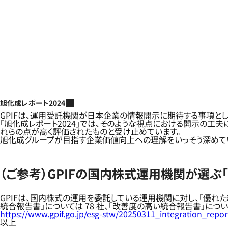
旭化成レポート2024
GPIFは、運用受託機関が日本企業の情報開示に期待する事項と
「旭化成レポート2024」では、そのような視点における開示の工
れらの点が高く評価されたものと受け止めています。
旭化成グループが目指す企業価値向上への理解をいっそう深めて
（ご参考）GPIFの国内株式運用機関が選ぶ
GPIFは、国内株式の運用を委託している運用機関に対し、「優れた
統合報告書」については 78 社、「改善度の高い統合報告書」につい
https://www.gpif.go.jp/esg-stw/20250311_integration_repor
以上