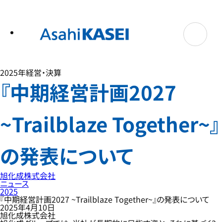
テ
ン
ツ
へ
ス
キ
ッ
プ
2025年
経営・決算
『中期経営計画2027
~Trailblaze Together~』
の発表について
旭化成株式会社
ニュース
2025
『中期経営計画2027 ~Trailblaze Together~』の発表について
2025年4月10日
旭化成株式会社