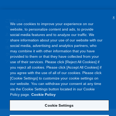
×
ご利用条件
We use cookies to improve your experience on our
サイトマップ
website, to personalize content and ads, to provide
よくあるご質問
social media features and to analyze our traffic. We
プライバシーポリシー
share information about your use of our website with our
social media, advertising and analytics partners, who
情報セキュリティポリシー
may combine it with other information that you have
クッキーポリシー
provided to them or that they have collected from your
ソーシャルメディアポリシー
use of their services. Please click [Reject All Cookies] if
you reject all cookies. Please click [Accept All Cookies] if
you agree with the use of all of our cookies. Please click
[Cookie Settings] to customize your cookie settings on
our website. You can withdraw your consent at any time
©
Copyright
Asahi Kasei Corporation. All rights reserved
via the Cookie Settings button located in our Cookie
Policy page.
Cookie Policy
Cookie Settings