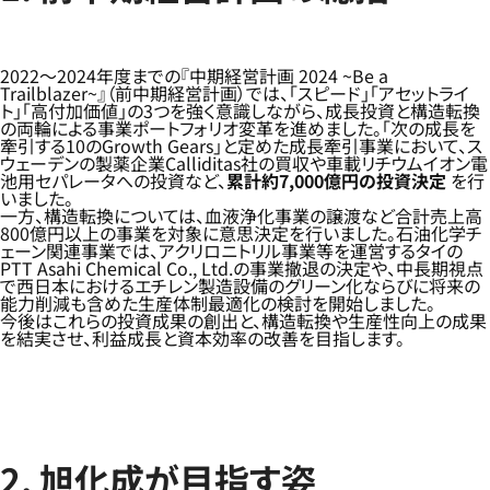
2022～2024年度までの『中期経営計画 2024 ~Be a
Trailblazer~』（前中期経営計画）では、「スピード」「アセットライ
ト」「高付加価値」の3つを強く意識しながら、成長投資と構造転換
の両輪による事業ポートフォリオ変革を進めました。「次の成長を
牽引する10のGrowth Gears」と定めた成長牽引事業において、ス
ウェーデンの製薬企業Calliditas社の買収や車載リチウムイオン電
池用セパレータへの投資など、
累計約7,000億円の投資決定
を行
いました。
一方、構造転換については、血液浄化事業の譲渡など合計売上高
800億円以上の事業を対象に意思決定を行いました。石油化学チ
ェーン関連事業では、アクリロニトリル事業等を運営するタイの
PTT Asahi Chemical Co., Ltd.の事業撤退の決定や、中長期視点
で西日本におけるエチレン製造設備のグリーン化ならびに将来の
能力削減も含めた生産体制最適化の検討を開始しました。
今後はこれらの投資成果の創出と、構造転換や生産性向上の成果
を結実させ、利益成長と資本効率の改善を目指します。
2. 旭化成が目指す姿