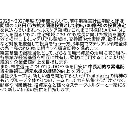
2025～2027年度の3年間において、前中期経営計画期間とほぼ
同額の
1兆円（うち拡大関連投資として約6,700億円）の投資決定
を見込んでいます。ヘルスケア領域はこれまで同様M&Aを中心に
拡大を図るともに、住宅領域においても成長に向けた投資を国内
外で検討します。マテリアル領域は、交換膜や水素関連、電子材料
など対象を厳選して投資を行う一方、3年間でマテリアル領域全体
の売上高の約20%に相当する構造転換を進めます。
経営基盤の継続強化として、さらなる無形資産の活用に取り組み、
各事業が経営基盤を相互に共有し、柔軟に活用することにより持
続的な企業価値向上を目指します。
また、株主還元については、DOE3％を目安に
中長期的な累進配
当を重視し、還元水準の継続的向上
を図ります。
当社グループは、新しい道を開拓するという「Trailblaze」の精神の
もと、グループ全体が1つのチームとして力を結集するだけでなく、
顧客や同業他社、投資家など様々なステークホルダーと一緒にな
って新しい価値の提供を目指します。