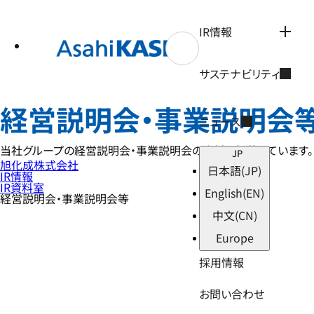
テ
ン
ツ
IR情報
へ
ス
キ
サステナビリティ
ッ
プ
経営説明会・事業説明会
ニュース
当社グループの経営説明会・事業説明会の資料を掲載しています。
JP
旭化成株式会社
日本語
(JP)
IR情報
IR資料室
English
(EN)
経営説明会・事業説明会等
中文
(CN)
Europe
採用情報
お問い合わせ