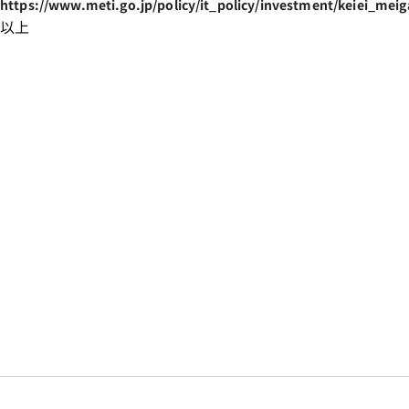
https://www.meti.go.jp/policy/it_policy/investment/keiei_mei
以上