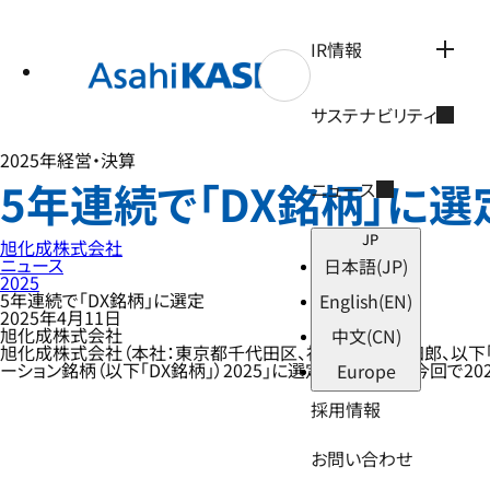
テ
ン
ツ
IR情報
へ
ス
キ
サステナビリティ
ッ
プ
2025年
経営・決算
5年連続で「DX銘柄」に選
ニュース
JP
旭化成株式会社
ニュース
日本語
(JP)
2025
5年連続で「DX銘柄」に選定
English
(EN)
2025年4月11日
旭化成株式会社
中文
(CN)
旭化成株式会社（本社：東京都千代田区、社長：工藤 幸四郎、以下
ーション銘柄（以下「DX銘柄」）2025」に選定されました。今回で2
Europe
採用情報
お問い合わせ