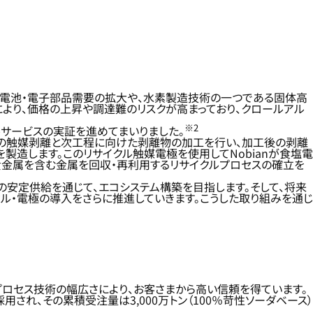
の電池・電子部品需要の拡大や、水素製造技術の一つである固体高
より、価格の上昇や調達難のリスクが高まっており、クロールアル
※2
タルサービスの実証を進めてまいりました。
極からの触媒剥離と次工程に向けた剥離物の加工を行い、加工後の剥離
製造します。このリサイクル触媒電極を使用してNobianが食塩電
貴金属を含む金属を回収・再利用するリサイクルプロセスの確立を
の安定供給を通じて、エコシステム構築を目指します。そして、将来
ル・電極の導入をさらに推進していきます。こうした取り組みを通じ
プロセス技術の幅広さにより、お客さまから高い信頼を得ています。
採用され、その累積受注量は3,000万トン（100％苛性ソーダベース）