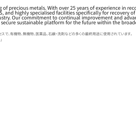
g of precious metals. With over 25 years of experience in rec
, and highly specialised facilities specifically for recovery 
industry. Our commitment to continual improvement and adv
 secure sustainable platform for the future within the broad
スで、有機物、無機物、医薬品、石鹸・洗剤などの多くの最終用途に使用されています。
x」