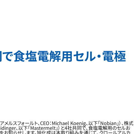
社共同で食塩電解用セル・電極
ルスフォールト、CEO：Michael Koenig、以下「Nobian」）、株式
dinger、以下「Mastermelt」）と4社共同で、食塩電解用のセルお
とをお知らせします。旭化成は本取り組みを通じて、クロールアルカ