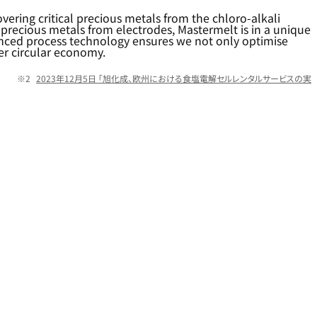
overing critical precious metals from the chloro-alkali
of precious metals from electrodes, Mastermelt is in a unique
anced process technology ensures we not only optimise
er circular economy.
2023年12月5日 「旭化成、欧州における食塩電解セルレンタルサービスの実