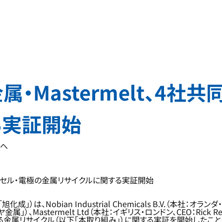
金属・Mastermelt、4
る実証開始
築へ
塩電解用セル・電極の金属リサイクルに関する実証開始
bian Industrial Chemicals B.V.（本社：オランダ・アメ
astermelt Ltd（本社：イギリス・ロンドン、CEO：Rick Rei
る金属リサイクル（以下「本取り組み」）に関する実証を開始したこ