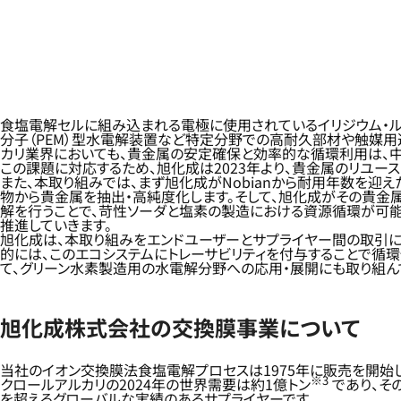
食塩電解セルに組み込まれる電極に使用されているイリジウム・
分子（PEM）型水電解装置など特定分野での高耐久部材や触媒用
カリ業界においても、貴金属の安定確保と効率的な循環利用は、
この課題に対応するため、旭化成は2023年より、貴金属のリユース
また、本取り組みでは、まず旭化成がNobianから耐用年数を迎え
物から貴金属を抽出・高純度化します。そして、旭化成がその貴金属
解を行うことで、苛性ソーダと塩素の製造における資源循環が可能
推進していきます。
旭化成は、本取り組みをエンドユーザーとサプライヤー間の取引に
的には、このエコシステムにトレーサビリティを付与することで循
て、グリーン水素製造用の水電解分野への応用・展開にも取り組ん
旭化成株式会社の交換膜事業について
当社のイオン交換膜法食塩電解プロセスは1975年に販売を開始
※3
クロールアルカリの2024年の世界需要は約1億トン
であり、その
を超えるグローバルな実績のあるサプライヤーです。