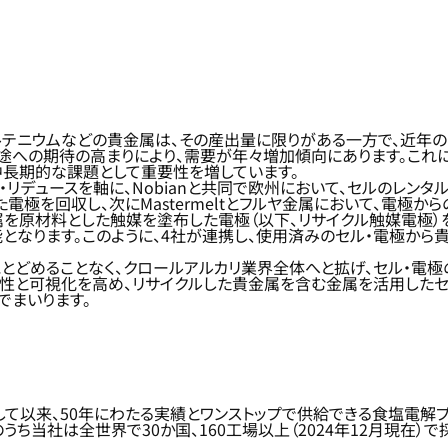
ルテニウムなどの貴金属は、その産出量に限りがある一方で、近年
途への期待の高まりにより、需要が年々増加傾向にあります。これに
中長期的な課題として重要性を増しています。
・リデュースを軸に、Nobianと共同で欧州において、セルのレン
た電極を回収し、次にMastermeltとフルヤ金属において、電
を原材料とした触媒を塗布した電極（以下、リサイクル触媒電極）を
となります。このように、4社が連携し、使用済みのセル・電極から
とどめることなく、クロールアルカリ業界全体へと拡げ、セル・電極
環性と可視化を高め、リサイクルした貴金属を含む金属を活用したセ
でまいります。
して以来、50年にわたる実績とワンストップで供給できる食塩電解
うち当社は全世界で30か国、160工場以上（2024年12月現在）で