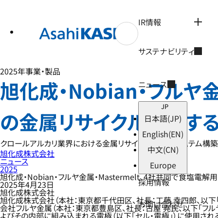
テ
ン
ツ
IR情報
へ
ス
キ
サステナビリティ
ッ
プ
2025年
事業・製品
旭化成・Nobian・フルヤ
ニュース
JP
の金属リサイクルに関す
日本語
(JP)
English
(EN)
クロールアルカリ業界における金属リサイクルのエコシステム構
中文
(CN)
旭化成株式会社
ニュース
Europe
2025
旭化成・Nobian・フルヤ金属・Mastermelt、4社共同で食
採用情報
2025年4月23日
旭化成株式会社
旭化成株式会社（本社：東京都千代田区、社長：工藤 幸四郎、以下「旭化成」）は、No
お問い合わせ
会社フルヤ金属（本社：東京都豊島区、社長：古屋 堯民、以下「フルヤ金属」）、M
よびその内部に組み込まれる電極（以下「セル・電極」）に使用され