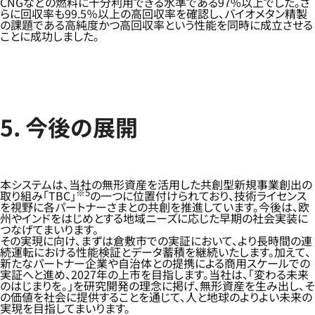
CNGなどの燃料に十分利用できる水準である97%以上でした。さ
らに回収率も99.5％以上の高回収率を確認し、バイオメタン精製
の課題である高純度かつ高回収率という性能を同時に成立させる
ことに成功しました。
5. 今後の展開
本システムは、当社の無形資産を活用した共創型新規事業創出の
※5
取り組み「TBC」
の一つに位置付けられており、技術ライセンス
を視野に各パートナーさまとの共創を推進しています。今後は、欧
州やインドをはじめとする地域ニーズに応じた早期の社会実装に
つなげてまいります。
その実現に向け、まずは倉敷市での実証において、より長時間の連
続運転における性能検証とデータ蓄積を継続いたします。加えて、
新たなパートナー企業や自治体との提携による商用スケールでの
実証へと進め、2027年の上市を目指します。当社は、「変わる未来
のはじまりを。」を研究開発の理念に掲げ、無形資産を生み出し、そ
の価値を社会に提供することを通じて、人と地球のよりよい未来の
実現を目指してまいります。