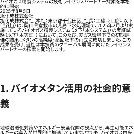
バイオガス精製システムの技術ライセンスパートナー探索を本格
的に開始
2025年8月5日
旭化成株式会社
旭化成株式会社（本社：東京都千代田区、社長：工藤 幸四郎、以下
「当社」）は、岡山県倉敷市の児島下水処理場で、2025年2月より実
施しているバイオガス精製システム（以下「本システム」）の実証試
験（以下「本実証」）において、このたび、実ガス環境下での初期評
価の結果、メタンの高純度・高回収率の両立に成功しました。この
成果を受け、当社は本技術のグローバル展開に向けたライセンス
パートナーの探索を開始します。
1. バイオメタン活用の社会的意
義
地球温暖化対策やエネルギー安全保障の観点から、再生可能エネ
ルギーの導入が世界的に加速しています。中でも、バイオガス由来