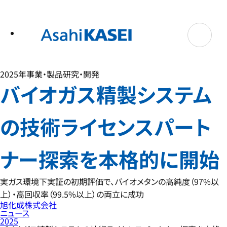
テ
ン
ツ
へ
ス
キ
ッ
プ
2025年
事業・製品
研究・開発
バイオガス精製システム
の技術ライセンスパート
ナー探索を本格的に開始
実ガス環境下実証の初期評価で、バイオメタンの高純度（97%以
上）・高回収率（99.5%以上）の両立に成功
旭化成株式会社
ニュース
2025