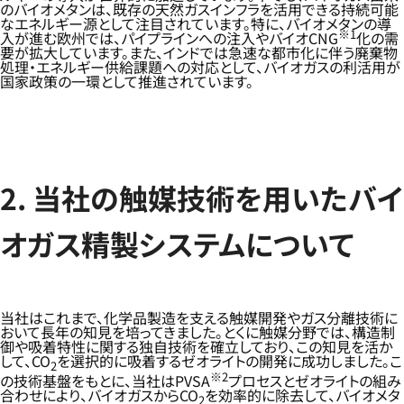
のバイオメタンは、既存の天然ガスインフラを活用できる持続可能
なエネルギー源として注目されています。特に、バイオメタンの導
※1
入が進む欧州では、パイプラインへの注入やバイオCNG
化の需
要が拡大しています。また、インドでは急速な都市化に伴う廃棄物
処理・エネルギー供給課題への対応として、バイオガスの利活用が
国家政策の一環として推進されています。
2. 当社の触媒技術を用いたバイ
オガス精製システムについて
当社はこれまで、化学品製造を支える触媒開発やガス分離技術に
おいて長年の知見を培ってきました。とくに触媒分野では、構造制
御や吸着特性に関する独自技術を確立しており、この知見を活か
して、CO
を選択的に吸着するゼオライトの開発に成功しました。こ
2
※2
の技術基盤をもとに、当社はPVSA
プロセスとゼオライトの組み
合わせにより、バイオガスからCO
を効率的に除去して、バイオメタ
2