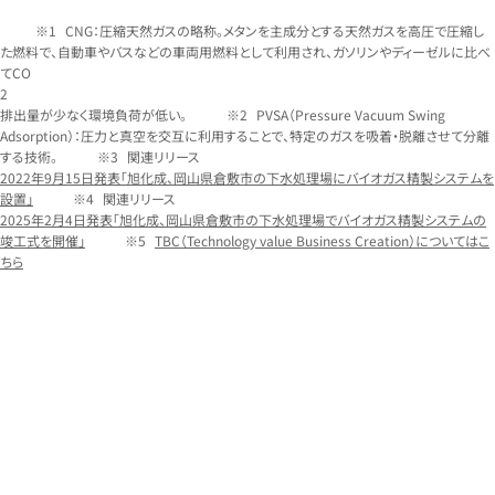
CNG：圧縮天然ガスの略称。メタンを主成分とする天然ガスを高圧で圧縮し
た燃料で、自動車やバスなどの車両用燃料として利用され、ガソリンやディーゼルに比べ
てCO
2
排出量が少なく環境負荷が低い。
PVSA（Pressure Vacuum Swing
Adsorption）：圧力と真空を交互に利用することで、特定のガスを吸着・脱離させて分離
する技術。
関連リリース
2022年9月15日発表「旭化成、岡山県倉敷市の下水処理場にバイオガス精製システムを
設置」
関連リリース
2025年2月4日発表「旭化成、岡山県倉敷市の下水処理場でバイオガス精製システムの
竣工式を開催」
TBC（Technology value Business Creation）についてはこ
ちら