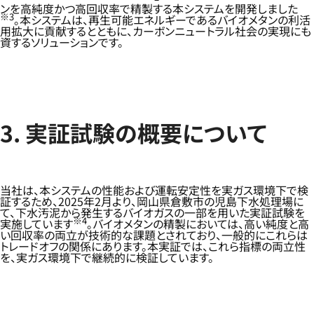
ンを高純度かつ高回収率で精製する本システムを開発しました
※3
。本システムは、再生可能エネルギーであるバイオメタンの利活
用拡大に貢献するとともに、カーボンニュートラル社会の実現にも
資するソリューションです。
3. 実証試験の概要について
当社は、本システムの性能および運転安定性を実ガス環境下で検
証するため、2025年2月より、岡山県倉敷市の児島下水処理場に
て、下水汚泥から発生するバイオガスの一部を用いた実証試験を
※4
実施しています
。バイオメタンの精製においては、高い純度と高
い回収率の両立が技術的な課題とされており、一般的にこれらは
トレードオフの関係にあります。本実証では、これら指標の両立性
を、実ガス環境下で継続的に検証しています。