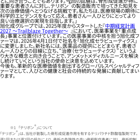
とに向き合うことでもあります。今回の試験は、骨形成促進が特に
®
重要な患者さんに対し、テリボン
の製造販売で培ってきた知見を
次の治療価値へとつなげる挑戦です。私たちは、医療現場の期待に
科学的エビデンスをもって応え、患者さん一人ひとりにとってより
良い治療選択の実現を目指します。」
旭化成グループでは、2025年度からスタートした『
中期経営計画
2027 ～Trailblaze Together～
』において、医薬事業を「重点成
長」事業と位置付けています。この医薬事業の中核を担う旭化成フ
ァーマは、2026年4月1日付で社名を「旭化成セラピューティクス」
に変更しました。新社名には、医薬品の提供にとどまらず、患者さ
ん一人ひとりの目線に立ち、“治療（セラピューティクス）”というよ
り大きな概念と向き合うことで、アンメットメディカルニーズを解決
し続けていくという当社の使命と決意を込めています。
今後も、革新的な医療価値を創出するグローバルスペシャルティフ
ァーマとして、人びとの健康と社会の持続的な発展に貢献してまい
ります。
®
「テリボン
」について
®
「テリボン
」は、当社が創製した骨形成促進作用を有するテリパラチド酢酸塩製剤です。
週1回または週2回の投与により、骨折の危険性の高い骨粗鬆症患者に対し、骨折抑制