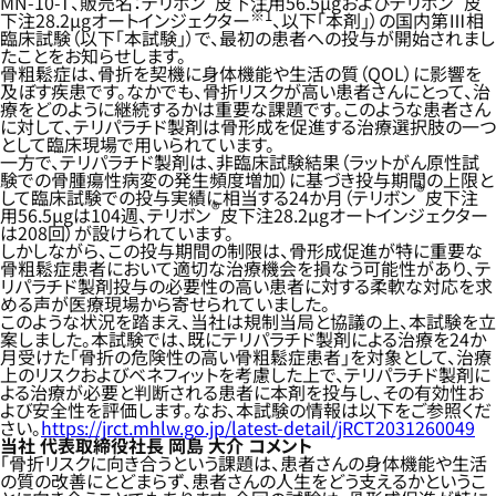
MN-10-T、販売名：テリボン
皮下注用56.5μgおよびテリボン
皮
※1
下注28.2μgオートインジェクター
、以下「本剤」）の国内第Ⅲ相
臨床試験（以下「本試験」）で、最初の患者への投与が開始されまし
たことをお知らせします。
骨粗鬆症は、骨折を契機に身体機能や生活の質（QOL）に影響を
及ぼす疾患です。なかでも、骨折リスクが高い患者さんにとって、治
療をどのように継続するかは重要な課題です。このような患者さん
に対して、テリパラチド製剤は骨形成を促進する治療選択肢の一つ
として臨床現場で用いられています。
一方で、テリパラチド製剤は、非臨床試験結果（ラットがん原性試
験での骨腫瘍性病変の発生頻度増加）に基づき投与期間の上限と
®
して臨床試験での投与実績に相当する24か月（テリボン
皮下注
®
用56.5μgは104週、テリボン
皮下注28.2μgオートインジェクター
は208回）が設けられています。
しかしながら、この投与期間の制限は、骨形成促進が特に重要な
骨粗鬆症患者において適切な治療機会を損なう可能性があり、テ
リパラチド製剤投与の必要性の高い患者に対する柔軟な対応を求
める声が医療現場から寄せられていました。
このような状況を踏まえ、当社は規制当局と協議の上、本試験を立
案しました。本試験では、既にテリパラチド製剤による治療を24か
月受けた「骨折の危険性の高い骨粗鬆症患者」を対象として、治療
上のリスクおよびベネフィットを考慮した上で、テリパラチド製剤に
よる治療が必要と判断される患者に本剤を投与し、その有効性お
よび安全性を評価します。なお、本試験の情報は以下をご参照くだ
さい。
https://jrct.mhlw.go.jp/latest-detail/jRCT2031260049
当社 代表取締役社長 岡島 大介 コメント
「骨折リスクに向き合うという課題は、患者さんの身体機能や生活
の質の改善にとどまらず、患者さんの人生をどう支えるかというこ