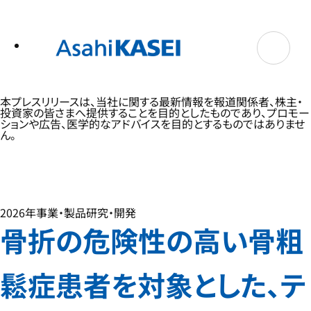
テ
ン
ツ
へ
ス
キ
ッ
プ
本プレスリリースは、当社に関する最新情報を報道関係者、株主・
投資家の皆さまへ提供することを目的としたものであり、プロモー
ションや広告、医学的なアドバイスを目的とするものではありませ
ん。
2026年
事業・製品
研究・開発
骨折の危険性の高い骨粗
鬆症患者を対象とした、テ